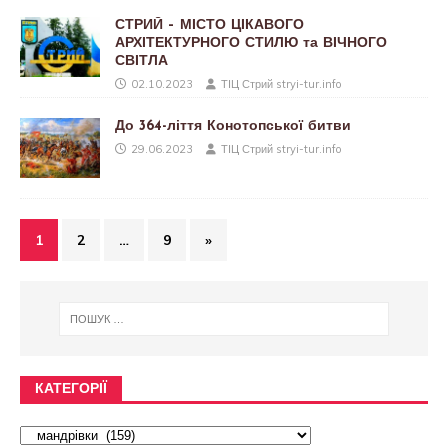
СТРИЙ – МІСТО ЦІКАВОГО
АРХІТЕКТУРНОГО СТИЛЮ та ВІЧНОГО
СВІТЛА
02.10.2023
ТІЦ Стрий stryi-tur.info
До 364-ліття Конотопської битви
29.06.2023
ТІЦ Стрий stryi-tur.info
1
2
…
9
»
КАТЕГОРІЇ