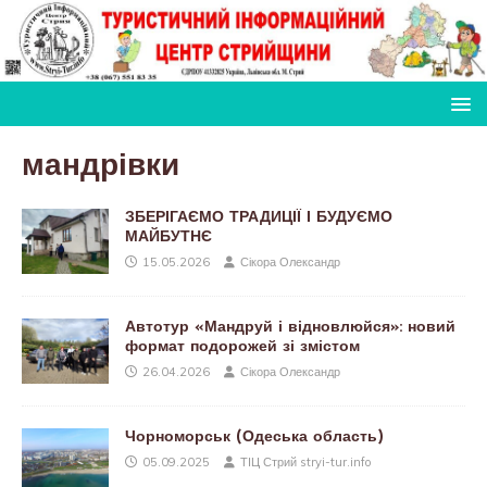
мандрівки
ЗБЕРІГАЄМО ТРАДИЦІЇ І БУДУЄМО
МАЙБУТНЄ
15.05.2026
Сікора Олександр
Автотур «Мандруй і відновлюйся»: новий
формат подорожей зі змістом
26.04.2026
Сікора Олександр
Чорноморськ (Одеська область)
05.09.2025
ТІЦ Стрий stryi-tur.info