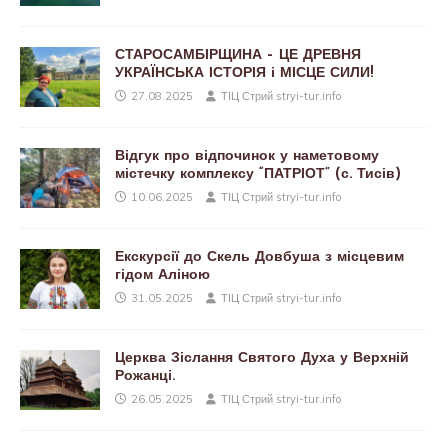
СТАРОСАМБІРЩИНА – ЦЕ ДРЕВНЯ
УКРАЇНСЬКА ІСТОРІЯ і МІСЦЕ СИЛИ!
27.08.2025
ТІЦ Стрий stryi-tur.info
Відгук про відпочинок у наметовому
містечку комплексу “ПАТРІОТ” (с. Тисів)
10.06.2025
ТІЦ Стрий stryi-tur.info
Екскурсії до Скель Довбуша з місцевим
гідом Аліною
31.05.2025
ТІЦ Стрий stryi-tur.info
Церква Зіслання Святого Духа у Верхній
Рожанці.
26.05.2025
ТІЦ Стрий stryi-tur.info