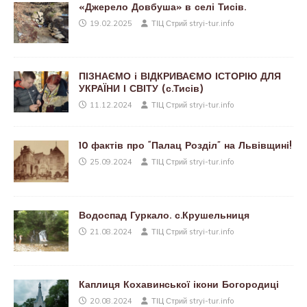
«Джерело Довбуша» в селі Тисів.
19.02.2025
ТІЦ Стрий stryi-tur.info
ПІЗНАЄМО і ВІДКРИВАЄМО ІСТОРІЮ ДЛЯ
УКРАЇНИ І СВІТУ (с.Тисів)
11.12.2024
ТІЦ Стрий stryi-tur.info
10 фактів про “Палац Розділ” на Львівщині!
25.09.2024
ТІЦ Стрий stryi-tur.info
Водоспад Гуркало. с.Крушельниця
21.08.2024
ТІЦ Стрий stryi-tur.info
Каплиця Кохавинської ікони Богородиці
20.08.2024
ТІЦ Стрий stryi-tur.info