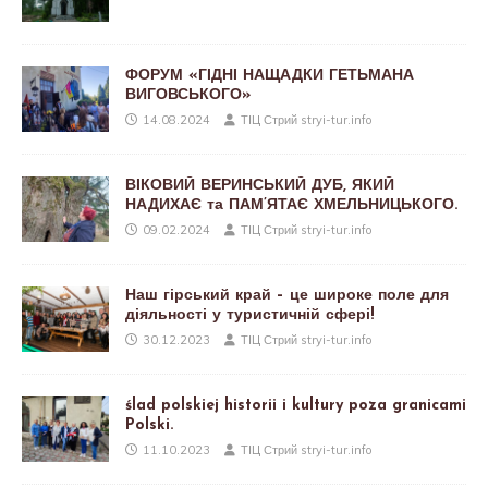
ФОРУМ «ГІДНІ НАЩАДКИ ГЕТЬМАНА
ВИГОВСЬКОГО»
14.08.2024
ТІЦ Стрий stryi-tur.info
ВІКОВИЙ ВЕРИНСЬКИЙ ДУБ, ЯКИЙ
НАДИХАЄ та ПАМ’ЯТАЄ ХМЕЛЬНИЦЬКОГО.
09.02.2024
ТІЦ Стрий stryi-tur.info
Наш гірський край – це широке поле для
діяльності у туристичній сфері!
30.12.2023
ТІЦ Стрий stryi-tur.info
ślad polskiej historii i kultury poza granicami
Polski.
11.10.2023
ТІЦ Стрий stryi-tur.info