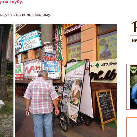
цтва клубу.
еагують на вело-рекламу.