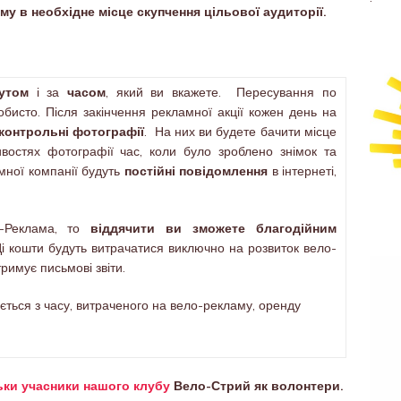
 в необхідне місце скупчення цільової аудиторії.
утом
і за
часом
, який ви вкажете. Пересування по
бисто. Після закінчення рекламної акції кожен день на
контрольні фотографії
. На них ви будете бачити місце
востях фотографії час, коли було зроблено знімок та
мної компанії будуть
постійні повідомлення
в інтернеті,
-Реклама, то
віддячити ви зможете благодійним
Ці кошти будуть витрачатися виключно на розвиток вело-
римує письмові звіти.
ється з часу, витраченого на вело-рекламу, оренду
ьки учасники нашого клубу
Вело-Стрий як волонтери.