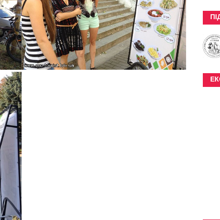
ПІ
ЕК