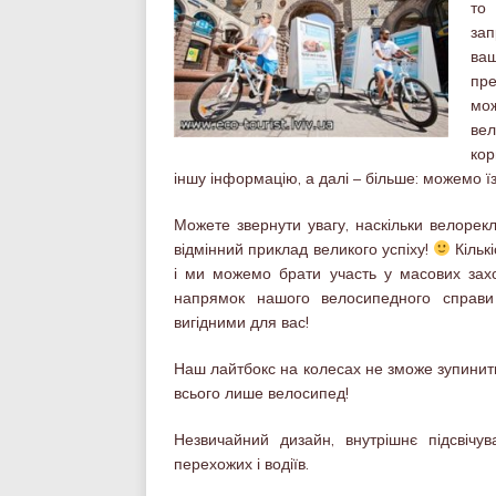
т
зап
ваш
пр
мо
ве
кор
іншу інформацію, а далі – більше: можемо ї
Можете звернути увагу, наскільки велорек
відмінний приклад великого успіху!
Кільк
і ми можемо брати участь у масових захо
напрямок нашого велосипедного справи
вигідними для вас!
Наш лайтбокс на колесах не зможе зупинити н
всього лише велосипед!
Незвичайний дизайн, внутрішнє підсвічу
перехожих і водіїв.