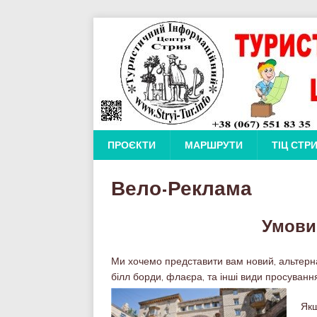
ПРОЄКТИ
МАРШРУТИ
ТІЦ СТР
Вело-Реклама
Умови
Ми хочемо представити вам новий, альтерна
білл борди, флаєра, та інші види просуванн
Як