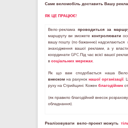
Саме веломобіль доставить Вашу рекламу
ЯК ЦЕ ПРАЦЮЄ!
Вело-реклама
проводиться за маршр
маршруту ви зможете
контролювати
осо
вашу пошту (по бажанню) надсилаються
знаходження вашої реклами, а у власти
координати GPC.Під час всієї вашої рекла
в
соціальних мережах
.
Як що вам сподобається наша Вело
внеском
на рахунок
нашої організації
. 
руху на Стрийщині. Кожен
благодійник
от
(як правило благодійний внесок розрахову
обладнання).
Реалізовувати вело-проект можуть
тіл