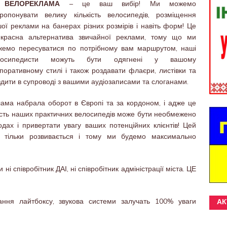
о
ВЕЛОРЕКЛАМА
– це ваш вибір! Ми можемо
ропонувати велику кількість велосипедів, розміщення
ої реклами на банерах різних розмірів і навіть форм! Це
екрасна альтернатива звичайної реклами, тому що ми
жемо пересуватися по потрібному вам маршрутом, наші
лосипедисти можуть бути одягнені у вашому
поративному стилі і також роздавати флаєри, листівки та
здити в супроводі з вашими аудіозаписами та слоганами.
лама набрала оборот в Європі та за кордоном, і адже це
ість наших практичних велосипедів може бути необмежено
дах і привертати увагу ваших потенційних клієнтів! Цей
 тільки розвивається і тому ми будемо максимально
і співробітник ДАІ, ні співробітник адміністрації міста. ЦЕ
вання лайтбоксу, звукова системи залучать 100% уваги
АК
.