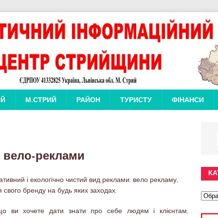
ИЙ
М.СТРИЙ
РАЙОН
ТУРИСТУ
ФІНАНСИ
 вело-реклами
КА
тивний і екологічно чистий вид реклами: вело рекламу,
я свого бренду на будь яких заходах.
що ви хочете дати знати про себе людям і клієнтам,