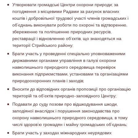
Утворювати громадські Центри охорони природи; за
погодження з місцевими Радами за рахунок власних
коштів і добровільної трудової участі членів громадських і
об’єднань виконувати роботи по охороні та відтворенню,
збереженню та поліпшенню природних ресурсів,
реставрації і відновленню об’єктів, що знаходяться на
території Стрийського району;
Брати участь у проведенні спеціально уповноваженими
державними органами управління в галузі охорони
навколишнього природного середовища перевірок
виконання підприємствами, установами та організаціями
природоохоронних планів і заходів;
Вносити до відповідних органів пропозиції про організацію
територій та об’єктів природно-заповідного Центру;
Подавати до суду позови про відшкодування шкоди,
заподіяної внаслідок і порушення законодавства про
охорону навколишнього природного середовища, в тому
числі здоров’ю громадян і майну громадських об’єднань;
Брати участь у заходах міжнародних неурядових