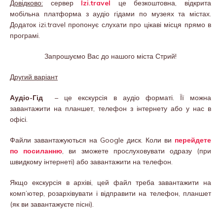
Довідково:
сервер
Izi.travel
це безкоштовна, відкрита
мобільна платформа з аудіо гідами по музеях та містах.
Додаток izi.travel пропонує слухати про цікаві місця прямо в
програмі.
Запрошуємо Вас до нашого міста Стрий!
Другий варіант
Аудіо-Гід
– це екскурсія в аудіо форматі. Її можна
завантажити на планшет, телефон з інтернету або у нас в
офісі.
Файли завантажуються на Google диск. Коли ви
перейдете
по посиланню
, ви зможете прослуховувати одразу (при
швидкому інтернеті) або завантажити на телефон.
Якщо екскурсія в архіві, цей файл треба завантажити на
комп’ютер, розархівувати і відправити на телефон, планшет
(як ви завантажуєте пісні).