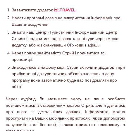
Завантажити додаток
izi.TRAVEL
.
Надати програмі дозвіл на використання інформації про
Ваше знаходження.
Знайти наш центр «Туристичний Інформаційний Центр
Стрия» і подивитися наші завантажені тури через меню
додатку, або ж зісканувавши QR-коди з афіші.
Через пошук знайти місто Стрий і подивитися всі
пропозиції.
Знаходячись в нашому місті Стрий включити додаток, і при
приближенні до туристичних об’єктів внесених в дану
програму вона автоматично буде вас повідомляти про
об’єкт.
Через аудіогід Ви матимете змогу не лише особисто
познайомитись із старовинним містом Стрий, але й дізнатись
про нього із детальніших довідок. Інформацію можна
прослухати на Ваших мобільних пристроях (як за допомогою
навушників, так і без них), і, також отримати в текстовому та
відео режимах.