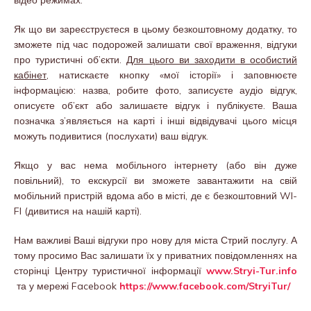
Як що ви зареєструєтеся в цьому безкоштовному додатку, то
зможете під час подорожей залишати свої враження, відгуки
про туристичні об’єкти.
Для цього ви заходити в особистий
кабінет,
натискаєте кнопку «мої історії» і заповнюєте
інформацією: назва, робите фото, записуєте аудіо відгук,
описуєте об’єкт або залишаєте відгук і публікуєте. Ваша
позначка з’являється на карті і інші відвідувачі цього місця
можуть подивитися (послухати) ваш відгук.
Якщо у вас нема мобільного інтернету (або він дуже
повільний), то екскурсії ви зможете завантажити на свій
мобільний пристрій вдома або в місті, де є безкоштовний WI-
FI (дивитися на нашій карті).
Нам важливі Ваші відгуки про нову для міста Стрий послугу. А
тому просимо Вас залишати їх у приватних повідомленнях на
сторінці Центру туристичної інформації
www.Stryi-Tur.info
та у мережі Facebook
https://www.facebook.com/StryiTur/