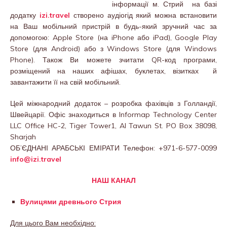
інформації м. Стрий на базі
додатку
izi.travel
створено аудіогід який можна встановити
на Ваш мобільний пристрій в будь-який зручний час за
допомогою: Apple Store (на iPhone або iPad), Google Play
Store (для Android) або з Windows Store (для Windows
Phone). Також Ви можете зчитати QR-код програми,
розміщений на наших афішах, буклетах, візитках й
завантажити її на свій мобільний.
Цей міжнародний додаток – розробка фахівців з Голландії,
Швейцарії. Офіс знаходиться в Informap Technology Center
LLC Office HC-2, Tiger Tower1, Al Tawun St. PO Box 38098,
Sharjah
ОБ’ЄДНАНІ АРАБСЬКІ ЕМІРАТИ Телефон: +971-6-577-0099
info@izi.travel
НАШ КАНАЛ
Вулицями древнього Стрия
Для цього Вам необхідно: