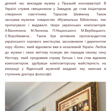
деякий час викладав музику у Празькій консерваторії. В
Україні служив священиком у Завадові, де став ініціатором
створення пам’ятника Тарасові Шевченку. Також
заснував музичне товариство «Музикальна Бібліотека», яке
пропагувало і видавало твори українських композиторів:
А.Вахнянина, М.Лисенка, П.Ніщинського, М.Вербицького,
С.Воробкевича…. Також був активним пропагандистом
українського хорового мистецтва, засновником і диригентом
хору «Боян», який відновили вже в незалежній Україні. Любов
до музики і свою життєву позицію він передав своєму сину
Нестору, який продовжив справу батька і теж став відомим
композитором, здобувши композиторську майстерність на
еміграції у Віденській музичній академії, яку закінчив зі
ступенем доктора філософії.