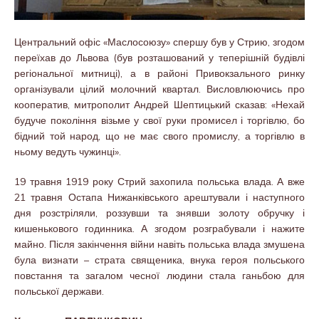
Центральний офіс «Маслосоюзу» спершу був у Стрию, згодом
переїхав до Львова (був розташований у теперішній будівлі
регіональної митниці), а в районі Привокзального ринку
організували цілий молочний квартал. Висловлюючись про
кооператив, митрополит Андрей Шептицький сказав: «Нехай
будуче покоління візьме у свої руки промисел і торгівлю, бо
бідний той народ, що не має свого промислу, а торгівлю в
ньому ведуть чужинці».
19 травня 1919 року Стрий захопила польська влада. А вже
21 травня Остапа Нижанківського арештували і наступного
дня розстріляли, роззувши та знявши золоту обручку і
кишенькового годинника. А згодом розграбували і нажите
майно. Після закінчення війни навіть польська влада змушена
була визнати – страта священика, внука героя польського
повстання та загалом чесної людини стала ганьбою для
польської держави.