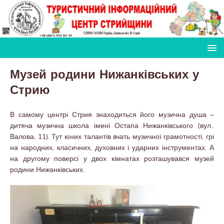
Музей родини Нижанківських у
Стрию
В самому центрі Стрия знаходиться його музична душа –
дитяча музична школа імені Остапа Нижанківського (вул..
Валова, 11). Тут юних талантів вчать музичної грамотності, грі
на народних, класичних, духовних і ударних інструментах. А
на другому поверсі у двох кімнатах розташувався музей
родини Нижанківських.