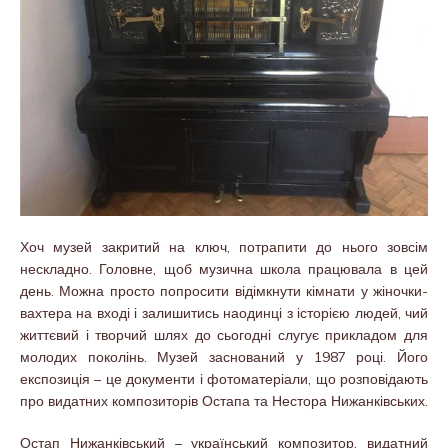
Хоч музей закритий на ключ, потрапити до нього зовсім
нескладно. Головне, щоб музична школа працювала в цей
день. Можна просто попросити відімкнути кімнати у жіночки-
вахтера на вході і залишитись наодинці з історією людей, чий
життєвий і творчий шлях до сьогодні слугує прикладом для
молодих поколінь. Музей заснований у 1987 році. Його
експозиція – це документи і фотоматеріали, що розповідають
про видатних композиторів Остапа та Нестора Нижанківських.
Остап Нижанківський – український композитор, видатний