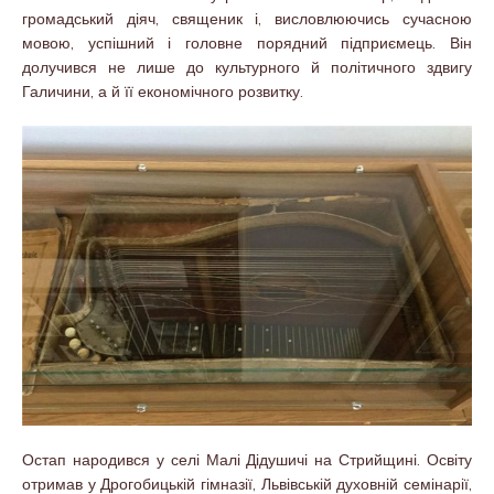
громадський діяч, священик і, висловлюючись сучасною
мовою, успішний і головне порядний підприємець. Він
долучився не лише до культурного й політичного здвигу
Галичини, а й її економічного розвитку.
Остап народився у селі Малі Дідушичі на Стрийщині. Освіту
отримав у Дрогобицькій гімназії, Львівській духовній семінарії,