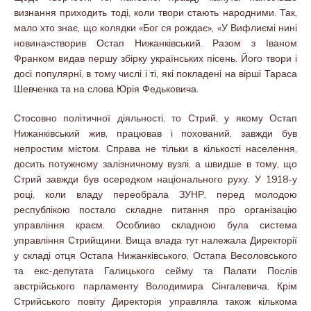
визнання приходить тоді, коли твори стають народними. Так,
мало хто знає, що колядки «Бог ся рождає», «У Вифлиємі нині
новина»створив Остап Нижанківський. Разом з Іваном
Франком видав першу збірку українських пісень. Його твори і
досі популярні, в тому числі і ті, які покладені на вірші Тараса
Шевченка та на слова Юрія Федьковича.
Стосовно політичної діяльності, то Стрий, у якому Остап
Нижанківський жив, працював і похований, завжди був
непростим містом. Справа не тільки в кількості населення,
досить потужному залізничному вузлі, а швидше в тому, що
Стрий завжди був осередком національного руху. У 1918-у
році, коли владу переобрала ЗУНР, перед молодою
республікою постало складне питання про організацію
управління краєм. Особливо складною була система
управління Стрийщини. Вища влада тут належала Директорії
у складі отця Остапа Нижанківського, Остапа Весоловського
та екс-депутата Галицького сейму та Палати Послів
австрійського парламенту Володимира Сінгалевича. Крім
Стрийського повіту Директорія управляла також кількома