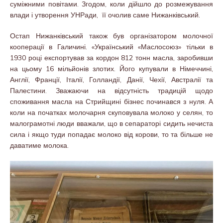
суміжними повітами. Згодом, коли дійшло до розмежування
влади і утворення УНРади, її очолив саме Нижанківський.
Остап Нижанківський також був організатором молочної
кооперації в Галичині. «Український «Маслосоюз» тільки в
1930 році експортував за кордон 812 тонн масла, заробивши
на цьому 16 мільйонів злотих. Його купували в Німеччині,
Англії, Франції, Італії, Голландії, Данії, Чехії, Австралії та
Палестини. Зважаючи на відсутність традицій щодо
споживання масла на Стрийщині бізнес починався з нуля. А
коли на початках молочарня скуповувала молоко у селян, то
малограмотні люди вважали, що в сепараторі сидить нечиста
сила і якщо туди попадає молоко від корови, то та більше не
даватиме молока.