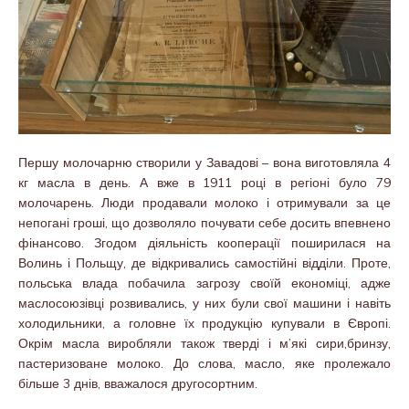
Першу молочарню створили у Завадові – вона виготовляла 4
кг масла в день. А вже в 1911 році в регіоні було 79
молочарень. Люди продавали молоко і отримували за це
непогані гроші, що дозволяло почувати себе досить впевнено
фінансово. Згодом діяльність кооперації поширилася на
Волинь і Польщу, де відкривались самостійні відділи. Проте,
польська влада побачила загрозу своїй економіці, адже
маслосоюзівці розвивались, у них були свої машини і навіть
холодильники, а головне їх продукцію купували в Європі.
Окрім масла виробляли також тверді і м’які сири,бринзу,
пастеризоване молоко. До слова, масло, яке пролежало
більше 3 днів, вважалося другосортним.