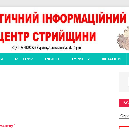
ИЙ
М.СТРИЙ
РАЙОН
ТУРИСТУ
ФІНАНСИ
КА
маєтку”