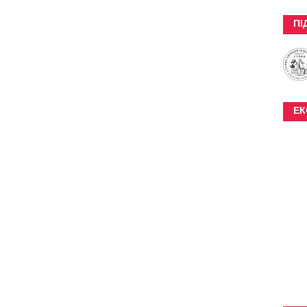
ПІ
ЕК