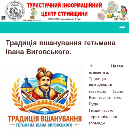
Традиція вшанування гетьмана
Івана Виговського.
Назва
елемента:
Традиція
вшанування
гетьмана Івана
Виговського в селі
Руда
Гніздичівської
територіальної
громади