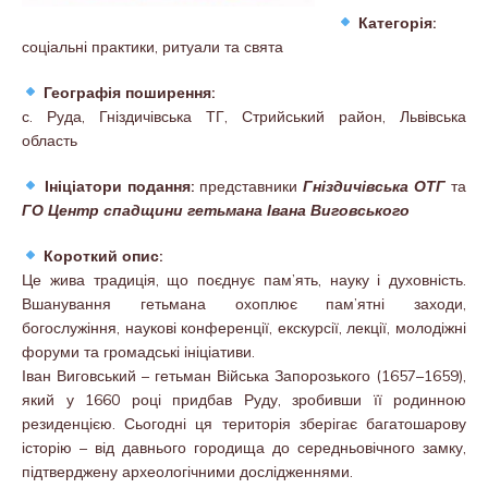
Категорія:
соціальні практики, ритуали та свята
Географія поширення:
с. Руда, Гніздичівська ТГ, Стрийський район, Львівська
область
Ініціатори подання:
представники
Гніздичівська ОТГ
та
ГО Центр спадщини гетьмана Івана Виговського
Короткий опис:
Це жива традиція, що поєднує пам’ять, науку і духовність.
Вшанування гетьмана охоплює пам’ятні заходи,
богослужіння, наукові конференції, екскурсії, лекції, молодіжні
форуми та громадські ініціативи.
Іван Виговський – гетьман Війська Запорозького (1657–1659),
який у 1660 році придбав Руду, зробивши її родинною
резиденцією. Сьогодні ця територія зберігає багатошарову
історію – від давнього городища до середньовічного замку,
підтверджену археологічними дослідженнями.