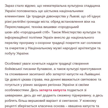
Зараз стало відомо, що нематеріальна культурна спадщина
Україні поповнилась ще шістьома національними
елементами. Це традиція дзвонарства у Львові, що обʼєднує
різні релігійні громади міста; обряд встановлення віхи на
Переяславщині, техніка вишивки «городоцький
шов» або «городоцький стіб». Також Міністерство культури та
інформаційної політики Україн внесло до національного
переліку програму з охорони традиції покриття хат соломою
та очеретом у Національному музеї народної архітектури та
побуту України.
Особливої уваги хочеться надати традиції створення
бойківської писанки булавкою, а також культурі приготування
та споживання засипаної або затертої капусти на Львівщині.
Це доволі цікава страва, яка донині вважається святковою та
готується у різних західних регіонах України зі своїми
особливостями. Десь
затерта капуста
подається зі
шкварками, десь до неї додають смажену підчеревину, а десь
роблять більш вершковий варіант зі сметаною. У кожному
рецепті зберігається класична основа – квашена капуста та