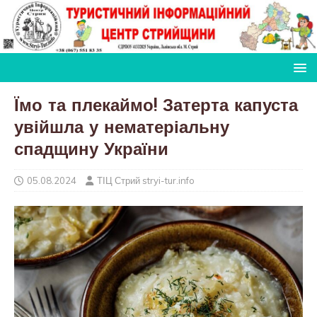
Їмо та плекаймо! Затерта капуста
увійшла у нематеріальну
спадщину України
05.08.2024
ТІЦ Стрий stryi-tur.info