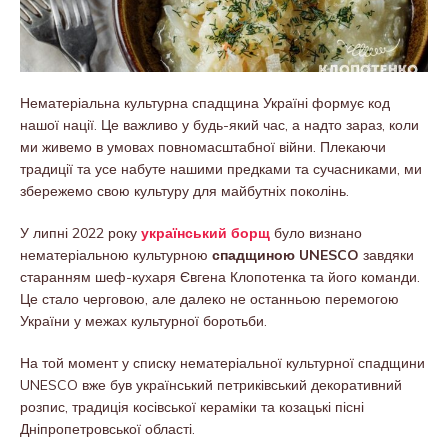
Нематеріальна культурна спадщина Україні формує код
нашої нації. Це важливо у будь-який час, а надто зараз, коли
ми живемо в умовах повномасштабної війни. Плекаючи
традиції та усе набуте нашими предками та сучасниками, ми
збережемо свою культуру для майбутніх поколінь.
У липні 2022 року
український борщ
було визнано
нематеріальною культурною
спадщиною UNESCO
завдяки
старанням шеф-кухаря Євгена Клопотенка та його команди.
Це стало черговою, але далеко не останньою перемогою
України у межах культурної боротьби.
На той момент у списку нематеріальної культурної спадщини
UNESCO вже був український петриківський декоративний
розпис, традиція косівської кераміки та козацькі пісні
Дніпропетровської області.