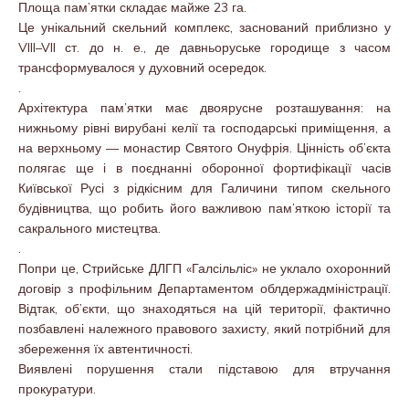
Площа пам’ятки складає майже 23 га.
Це унікальний скельний комплекс, заснований приблизно у
VIII–VII ст. до н. е., де давньоруське городище з часом
трансформувалося у духовний осередок.
.
Архітектура пам’ятки має двоярусне розташування: на
нижньому рівні вирубані келії та господарські приміщення, а
на верхньому — монастир Святого Онуфрія. Цінність об’єкта
полягає ще і в поєднанні оборонної фортифікації часів
Київської Русі з рідкісним для Галичини типом скельного
будівництва, що робить його важливою пам’яткою історії та
сакрального мистецтва.
.
Попри це, Стрийське ДЛГП «Галсільліс» не уклало охоронний
договір з профільним Департаментом облдержадміністрації.
Відтак, об’єкти, що знаходяться на цій території, фактично
позбавлені належного правового захисту, який потрібний для
збереження їх автентичності.
Виявлені порушення стали підставою для втручання
прокуратури.