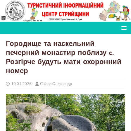
Городище та наскельний
печерний монастир поблизу c.
Розгірче будуть мати охоронний
номер
10.01.2026
Сікора Олександр