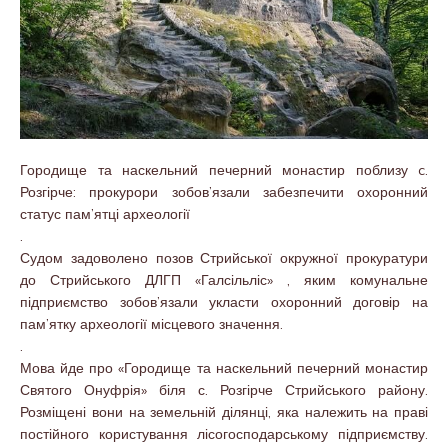
Городище та наскельний печерний монастир поблизу c.
Розгірче: прокурори зобов’язали забезпечити охоронний
статус пам’ятці археології
.
Судом задоволено позов Стрийської окружної прокуратури
до Стрийського ДЛГП «Галсільліс» , яким комунальне
підприємство зобов’язали укласти охоронний договір на
пам’ятку археології місцевого значення.
.
Мова йде про «Городище та наскельний печерний монастир
Святого Онуфрія» біля с. Розгірче Стрийського району.
Розміщені вони на земельній ділянці, яка належить на праві
постійного користування лісогосподарському підприємству.