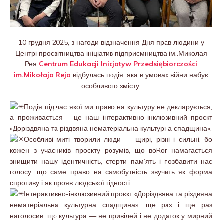
10 грудня 2025, з нагоди відзначення Дня прав людини у
Центрі просвітництва ініціатив підприємництва ім..Миколая
Рея
Centrum Edukacji Inicjatyw Przedsiębiorczości
im.Mikołaja Reja
відбулась подія, яка в умовах війни набує
особливого змісту.
Подія під час якої ми право на культуру не декларується,
а проживається – це наш інтерактивно-інклюзивний проєкт
«Доріздвяна та різдвяна нематеріальна культурна спадщина».
Особливі миті творили люди — щирі, різні і сильні, бо
кожен з учасників проєкту розумів, що воRог намагається
знищити нашу ідентичність, стерти пам’ять і позбавити нас
голосу, що саме право на самобутність звучить як форма
спротиву і як прояв людської гідності.
Інтерактивно-інклюзивний проєкт «Доріздвяна та різдвяна
нематеріальна культурна спадщина», ще раз і ще раз
наголосив, що культура — не привілей і не додаток у мирний