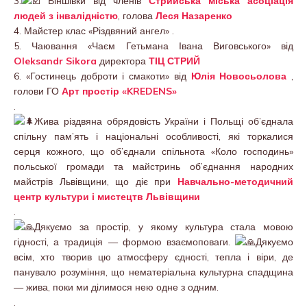
3.
Віншівки від членів
Стрийська міська асоціація
людей з інвалідністю
, голова
Леся Назаренко
4. Майстер клас «Різдвяний ангел» .
5. Чаювання «Чаєм Гетьмана Івана Виговського» від
Oleksandr Sikora
директора
ТІЦ СТРИЙ
6. «Гостинець доброти і смакоти» від
Юлія Новосьолова
,
голови ГО
Арт простір «KREDENS»
.
Жива різдвяна обрядовість України і Польщі об’єднала
спільну пам’ять і національні особливості, які торкалися
серця кожного, що об’єднали спільнота «Коло господинь»
польської громади та майстринь об’єднання народних
майстрів Львівщини, що діє при
Навчально-методичний
центр культури і мистецтв Львівщини
.
Дякуємо за простір, у якому культура стала мовою
гідності, а традиція — формою взаємоповаги.
Дякуємо
всім, хто творив цю атмосферу єдності, тепла і віри, де
панувало розуміння, що нематеріальна культурна спадщина
— жива, поки ми ділимося нею одне з одним.
.