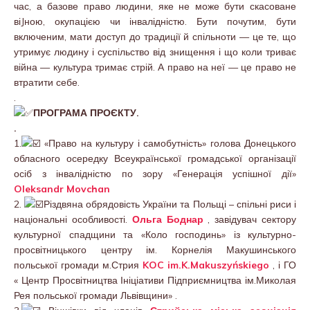
час, а базове право людини, яке не може бути скасоване
віJною, окупацією чи інвалідністю. Бути почутим, бути
включеним, мати доступ до традиції й спільноти — це те, що
утримує людину і суспільство від знищення і що коли триває
війна — культура тримає стрій. А право на неї — це право не
втратити себе.
.
ПРОГРАМА ПРОЄКТУ.
.
1.
«Право на культуру і самобутність» голова Донецького
обласного осередку Всеукраїнської громадської організації
осіб з інвалідністю по зору «Генерація успішної дії»
Oleksandr Movchan
2.
Різдвяна обрядовість України та Польщі – спільні риси і
національні особливості.
Ольга Боднар
, завідувач сектору
культурної спадщини та «Коло господинь» із культурно-
просвітницького центру ім. Корнелія Макушинського
польської громади м.Стрия
KOC im.K.Makuszyńskiego
, і ГО
« Центр Просвітництва Ініціативи Підприємництва ім.Миколая
Рея польської громади Львівщини» .