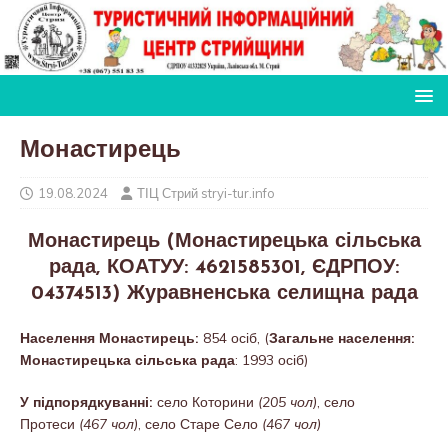
Монастирець
19.08.2024
ТІЦ Стрий stryi-tur.info
Монастирець (Монастирецька сільська
рада, КОАТУУ: 4621585301, ЄДРПОУ:
04374513)
Журавненська селищна рада
Населення Монастирець:
854 осіб, (
Загальне населення:
Монастирецька сільська рада
: 1993 осіб)
У підпорядкуванні:
село Которини
(205 чол)
, село
Протеси
(467 чол)
, село Старе Село
(467 чол)