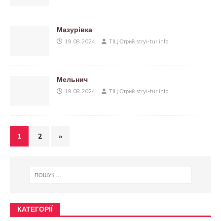
Мазурівка
19.08.2024
ТІЦ Стрий stryi-tur.info
Мельнич
19.08.2024
ТІЦ Стрий stryi-tur.info
1
2
»
КАТЕГОРІЇ