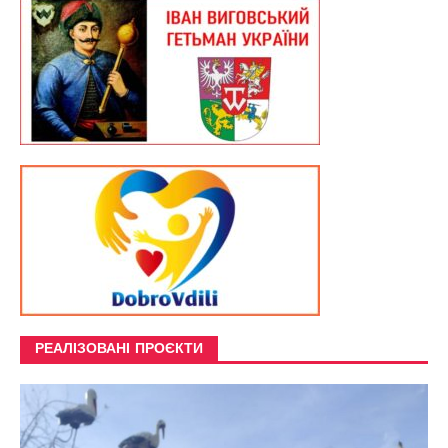
РЕАЛІЗОВАНІ ПРОЄКТИ