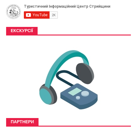
ЕКСКУРСІЇ
ПАРТНЕРИ