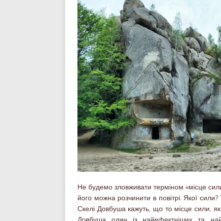
Не будемо зловживати терміном «місце сили
його можна розчинити в повітрі. Якої сили? 
Скелі Довбуша кажуть, що то місце сили, як
Довбуша один із найефектніших та най