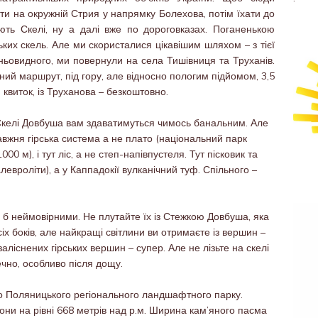
нути на окружній Стрия у напрямку Болехова, потім їхати до
ть Скелі, ну а далі вже по дороговказах. Поганенькою
ких скель. Але ми скористалися цікавішим шляхом – з тієї
ньовидного, ми повернули на села Тишівниця та Труханів.
ий маршрут, під гору, але відносно пологим підйомом, 3,5
 квиток, із Труханова – безкоштовно.
келі Довбуша вам здаватимуться чимось банальним. Але
справжня гірська система а не плато (національний парк
0 м), і тут ліс, а не степ-напівпустеля. Тут пісковик та
 алевроліти), а у Каппадокії вулканічний туф. Спільного –
 б неймовірними. Не плутайте їх із Стежкою Довбуша, яка
іх боків, але найкращі світлини ви отримаєте із вершин –
аліснених гірських вершин – супер. Але не лізьте на скелі
ечно, особливо після дощу.
о Поляницького регіонального ландшафтного парку.
вони на рівні 668 метрів над р.м. Ширина кам’яного пасма