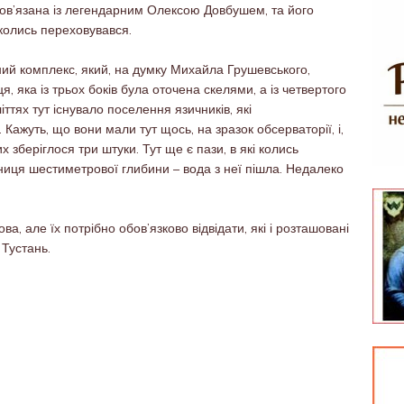
пов’язана із легендарним Олексою Довбушем, та його
 колись переховувався.
ий комплекс, який, на думку Михайла Грушевського,
, яка із трьох боків була оточена скелями, а із четвертого
іттях тут існувало поселення язичників, які
Кажуть, що вони мали тут щось, на зразок обсерваторії, і,
 зберіглося три штуки. Тут ще є пази, в які колись
ниця шестиметрової глибини – вода з неї пішла. Недалеко
а, але їх потрібно обов’язково відвідати, які і розташовані
 Тустань.