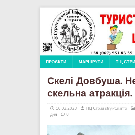
ПРОЄКТИ
МАРШРУТИ
ТІЦ СТР
Скелі Довбуша. Н
скельна атракція.
16.02.2023
ТІЦ Стрий stryi-tur.info
дня
0