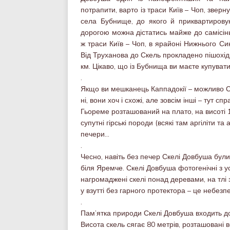
потрапити, варто із траси Київ – Чоп, звер
села Бубнище, до якого й приквартировую
дорогою можна дістатись майже до самісінь
ж траси Київ – Чоп, в ярайоні Нижнього Си
Від Труханова до Скель прокладено пішохідн
км. Цікаво, що із Бубнища ви маєте купувати
.
Якщо ви мешканець Каппадокії – можливо С
ні, вони хоч і схожі, але зовсім інші – тут 
Гьореме розташований на плато, на висоті 100
супутні гірські породи (всякі там аргіліти та
печери…
.
Чесно, навіть без печер Скелі Довбуша були
біля Яремче. Скелі Довбуша фотогенічні з ус
нагромаджені скелі понад деревами, на тлі з
у взутті без гарного протектора – це небезп
.
Пам’ятка природи Скелі Довбуша входить д
Висота скель сягає 80 метрів, розташовані 