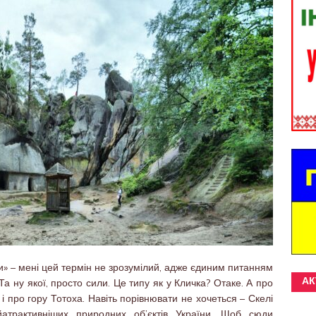
» – мені цей термін не зрозумілий, адже єдиним питанням
Та ну якої, просто сили. Це типу як у Кличка? Отаке. А про
АК
 і про гору Тотоха. Навіть порівнювати не хочеться – Скелі
атрактивніших природних об’єктів України. Щоб сюди
.