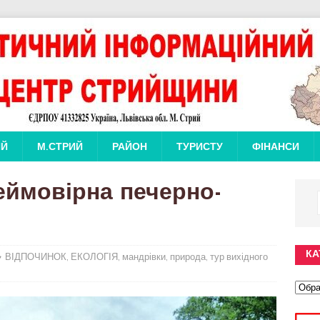
ИЙ
М.СТРИЙ
РАЙОН
ТУРИСТУ
ФІНАНСИ
еймовірна печерно-
КА
ВІДПОЧИНОК
,
ЕКОЛОГІЯ
,
мандрівки
,
природа
,
тур вихідного