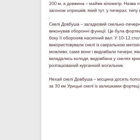
200 м, а довжина – майже кілометр. Назва 
загоном опришків, який тут, у печерах, типу
.
Скелі Довбуша – загадковий скельно-печерн
виконував оборонні функції. Це була фортеця
боку її обороняв насипний вал. У 10-12 стол
використовували скелі із сакральною метою. 
можливо, саме вони і видовбали печери, яких
вкладались колоди, видовбана у скелях кри
розташований курганний могильник.
.
Нехай скелі Довбуша – місцина досить попсов
за 30 км Урицькі скелі із залишками фортеці