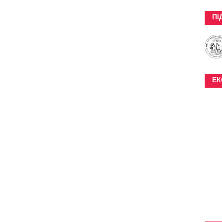
ПІ
ЕК