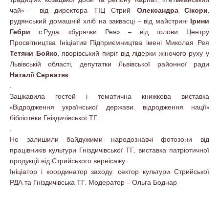
чай» – від директора ТІЦ Стрий
Олександра Сікори
,
рудянський домашній хліб на заквасці – від майстрині
Ірини
Гебри
с.Руда, «бурячки Рея» – від голови Центру
Просвітництва Ініціатив Підприємництва імені Миколая Рея
Тетяни Бойко
, яворівський пиріг від лідерки жіночого руху у
Львівській області, депутатки Львівської районної ради
Наталії Серватяк
.
.
Зацікавила гостей і тематична книжкова виставка
«Відродження української держави, відродження нації»
бібліотеки Гніздичівської ТГ ;
.
Не залишили байдужими народознавчі фотозони від
працівників культури Гніздичівської ТГ, виставка патріотичної
продукції від Стрийського вернісажу.
Ініціатор і координатор заходу: сектор культури Стрийської
РДА та Гніздичівська ТГ. Модератор – Ольга Боднар