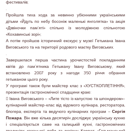
фестивалів;
.
Пройшла тиха хода за невинно убієнними українськими
дітьми «Йдуть по небу босоніж маленькі янголятка» та акція
«Дзвіночки пам’яті» спільно із молодіжною спільнотою
«Кохавинські зорі»;
А потім пройшов історичний екскурс у музеї Гетьмана Івана
Виговського та на території родового маєтку Виговських.
.
Завершилася перша частина урочистостей покладанням
квітів до пам’ятника Гетьману Івану Виговському, який
встановлено 2007 року з нагоди 350 річчя обрання
гетьманом цього року.
У програмі також були майстер клас з «ХУСТКОПЛЕТІННЯ»,
презентація гастрономічної спадщини краю:
 Івана Виговського – «Лите тісто із капустою та шпондером»-
кулінарний майстер-клас від відомого кулінара, ресторатора,
блогера, експерта та ведучого кулінарних програм –
Сергія
Пожара
. Він вже кілька десятиріч досліджує українську кухню
і спеціалізується саме на галицькій кухні, гастрономічних
традиціях козацької доби та регіону Карпат; «Гетьманський