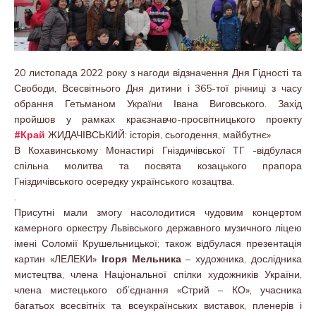
20 листопада 2022 року з нагоди відзначення Дня Гідності та
Свободи, Всесвітнього Дня дитини і 365-тої річниці з часу
обрання Гетьманом України Івана Виговського. Захід
пройшов у рамках краєзнавчо-просвітницького проекту
#Край
ЖИДАЧІВСЬКИЙ: історія, сьогодення, майбутнє»
В Кохавинському Монастирі Гніздичівської ТГ -відбулася
спільна молитва та посвята козацького прапора
Гніздичівського осередку українського козацтва.
.
Присутні мали змогу насолодитися чудовим концертом
камерного оркестру Львівського державного музичного ліцею
імені Соломії Крушельницької; також відбулася презентація
картин «ЛЕЛЕКИ»
Ігоря Мельника
– художника, дослідника
мистецтва, члена Національної спілки художників України,
члена мистецького об’єднання «Стрий – КО», учасника
багатьох всесвітніх та всеукраїнських виставок, пленерів і