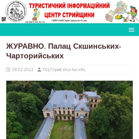
ЖУРАВНО. Палац Скшинських-
Чарторийських
18.02.2022
ТІЦ Стрий stryi-tur.info