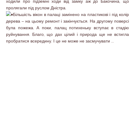
ходили про підземні ходи від замку аж до Бакочина, що
пролягали під руслом Дністра.
Більшість вікон в палаці замінено на пластикові і під колір
дерева – на цьому ремонт і закінчується. На другому поверсі
була пожежа. А поки, палац потихеньку вступає в стадію
руйнування. Благо, що дах цілий і природа ще не встигла
пробратися всередину. І це не може не засмучувати …