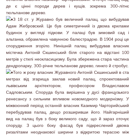
де є цінні породи дерев і кущів, зокрема 300-літнє
тюльпанове дерево.
З 18 ст. у Журавно був величний палац, що вибудував
Адам Жебровский. Це був симетричний із двома крилами
будинок у вигляді підкови. У палаці був зимовий сад і
альтанка, обрамлена чавунною балюстрадою. В 1904 році це
спорудження згоріло. Нинішній палац вибудував власник
містечка Антоній Скшинський біля старого на відстані 100
метрів у стилі неокласицизму. Була збережена стара частина
дендропарку, 300-річне тюльпанове дерево, гинкго й стробус.
Того ж року власник Журавного Антоній Скшинський в ста
метрах від згарища заклав новий палац, спроектований
львівським архітектором, професором Владиславом
Садловським. Споруда була вирішена у дусі французького
ренесансу з сильним впливом новомодного модернізму. У
міжвоєнний період останній власник Казимир Чарторийський
перебудував палац, дещо розширивши його. Найгарніший
вид на палац був з боку великого саду, що й зараз оточує
споруду. З цього боку фасад був підкреслений двома
ризалітами неоднакової ширини з відкритою терасою між