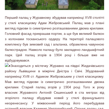
Перший палац у Журавному збудував наприкінці XVIII столітті
у стилі класицизму Адам Жебровський. Палац мав у плані
вигляд підкови із симетрично розташованими двома крилами.
Головний фасад прикрашав портик, а ще був великий балкон
з колонами тосканського ордеру. На території палацового
комплексу був зимовий сад і альтанка, обрамлена чавунною
балюстрадою. Навколо палацу було закладено ландшафтний
парк. Цей палац згорів в 1904 році і більше вже не
відбудовувався.
Знаходиться у містечку Журавно на півдні Жидачівського
району Львівщини в міжріччі Дністра і Свічі. Збудований
наприкінці XVIII ст. Адамом Жебровським у стилі класицизму.
Мав вигляд підкови із симетрично розташованими двома
крилами. Старий палац згорів у 1904 році. Того ж року
власник Журавного Антоній Скшинський в ста метрах від
згорілого палацу збудував новий у стилі французького
неоренесансу. У міжвоєнний період його перебудував
останній власник Казимир Чарторийський. Оточує палац сад,