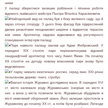
ними.
У палаці збереглися залишки різблення і ліпнини роботи
відомого львівського майстра Пьотра Віталіса Харасімовича.
Найгарніший вид на палац був з боку великого саду, що й
зараз оточує споруду. З цього боку фасад був підкреслений
двома ризалітами неоднакової ширини з відкритою терасою
між ними. Архітектор свідомо відмовився від регулярного
планування інтер’єрів палацу.
Парк навколо палацу заклав ще Адам Жебровський. У
середині ХІХ столітя парк перекомпонував відомий
ландшафтний архітектор того часу Каміл Ямме. На початку
ХХ століття на догоду новому власникові парк знову було
видозмінено.
У парку чимало екзотичних рослин, серед яких 300-річне
тюльпанове дерево, гінкго, стробус.
Взагалі історія Журавно досліджена мало. В середині XVI
ст. місто належало роду Журавінських (скоріше не місто в
них, а вони у міста позичили ім’я). Журавінські збудували в
місті невеликий оборонний замок. Його залишки простояли в
Журавному до початку ХХ ст., а потім були розібрані. Легенди