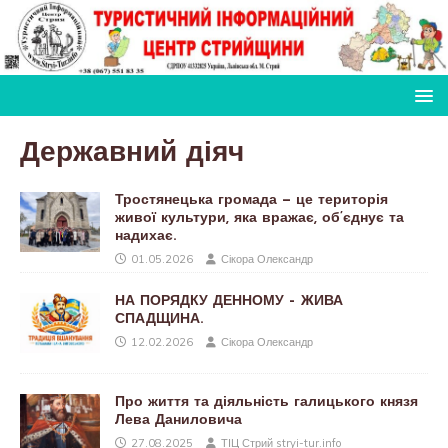
Державний діяч
Тростянецька громада — це територія
живої культури, яка вражає, об’єднує та
надихає.
01.05.2026
Сікора Олександр
НА ПОРЯДКУ ДЕННОМУ – ЖИВА
СПАДЩИНА.
12.02.2026
Сікора Олександр
Про життя та діяльність галицького князя
Лева Даниловича
27.08.2025
ТІЦ Стрий stryi-tur.info