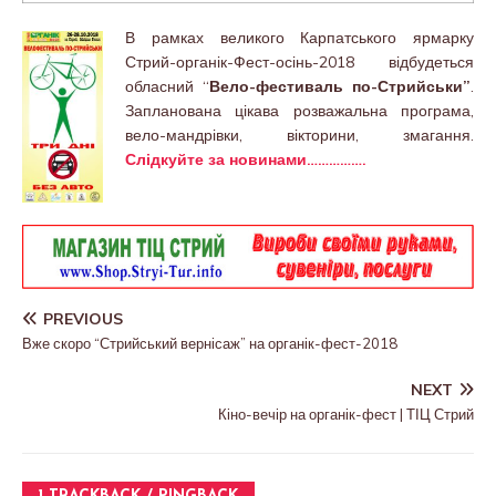
В рамках великого Карпатського ярмарку
Стрий-органік-Фест-осінь-2018 відбудеться
обласний “
Вело-фестиваль по-Стрийськи”
.
Запланована цікава розважальна програма,
вело-мандрівки, вікторини, змагання.
Слідкуйте за новинами…………….
PREVIOUS
Вже скоро “Стрийський вернісаж” на органік-фест-2018
NEXT
Кіно-вечір на органік-фест | ТІЦ Стрий