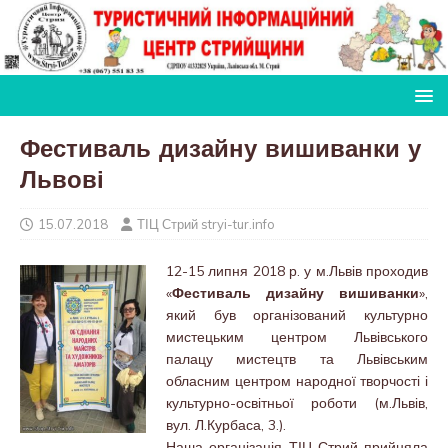
Фестиваль дизайну вишиванки у
Львові
15.07.2018
ТІЦ Стрий stryi-tur.info
12-15 липня 2018 р. у м.Львів проходив
«
Фестиваль дизайну вишиванки
»,
який був організований культурно
мистецьким центром Львівського
палацу мистецтв та Львівським
обласним центром народної творчості і
культурно-освітньої роботи (м.Львів,
вул. Л.Курбаса, 3.).
Наша організація ТІЦ Стрий прийняла