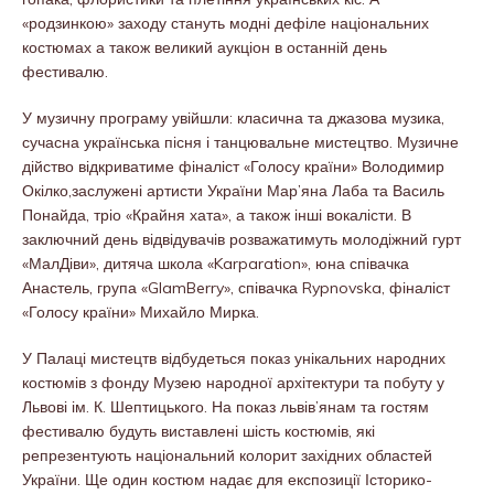
«родзинкою» заходу стануть модні дефіле національних
костюмах а також великий аукціон в останній день
фестивалю.
У музичну програму увійшли: класична та джазова музика,
сучасна українська пісня і танцювальне мистецтво. Музичне
дійство відкриватиме фіналіст «Голосу країни» Володимир
Окілко,заслужені артисти України Мар’яна Лаба та Василь
Понайда, тріо «Крайня хата», а також інші вокалісти. В
заключний день відвідувачів розважатимуть молодіжний гурт
«МалДіви», дитяча школа «Karparation», юна співачка
Анастель, група «GlamBerry», співачка Rypnovska, фіналіст
«Голосу країни» Михайло Мирка.
У Палаці мистецтв відбудеться показ унікальних народних
костюмів з фонду Музею народної архітектури та побуту у
Львові ім. К. Шептицького. На показ львів’янам та гостям
фестивалю будуть виставлені шість костюмів, які
репрезентують національний колорит західних областей
України. Ще один костюм надає для експозиції Історико-