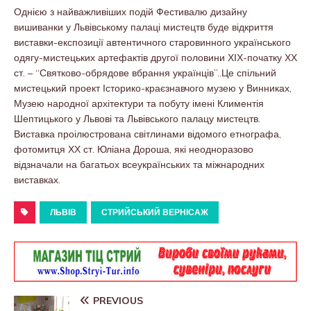
Однією з найважливіших подій Фестивалю дизайну
вишиванки у Львівському палаці мистецтв буде відкриття
виставки-експозиції автентичного старовинного українського
одягу-мистецьких артефактів другої половини ХІХ-початку ХХ
ст. – “Святково-обрядове вбрання українців”..Це спільний
мистецький проект Історико-краєзнавчого музею у Винниках,
Музею народної архітектури та побуту імені Климентія
Шептицького у Львові та Львівського палацу мистецтв.
Виставка проілюстрована світлинами відомого етнографа,
фотомитця ХХ ст. Юліана Дороша, які неодноразово
відзначали на багатьох всеукраїнських та міжнародних
виставках.
ЛЬВІВ
СТРИЙСЬКИЙ ВЕРНІСАЖ
PREVIOUS