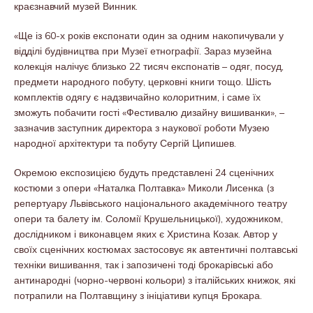
краєзнавчий музей Винник.
«Ще із 60-х років експонати один за одним накопичували у
відділі будівництва при Музеї етнографії. Зараз музейна
колекція налічує близько 22 тисяч експонатів – одяг, посуд,
предмети народного побуту, церковні книги тощо. Шість
комплектів одягу є надзвичайно колоритним, і саме їх
зможуть побачити гості «Фестивалю дизайну вишиванки», –
зазначив заступник директора з наукової роботи Музею
народної архітектури та побуту Сергій Ципишев.
Окремою експозицією будуть представлені 24 сценічних
костюми з опери «Наталка Полтавка» Миколи Лисенка (з
репертуару Львівського національного академічного театру
опери та балету ім. Соломії Крушельницької), художником,
дослідником і виконавцем яких є Христина Козак. Автор у
своїх сценічних костюмах застосовує як автентичні полтавські
техніки вишивання, так і запозичені тоді брокарівські або
антинародні (чорно-червоні кольори) з італійських книжок, які
потрапили на Полтавщину з ініціативи купця Брокара.