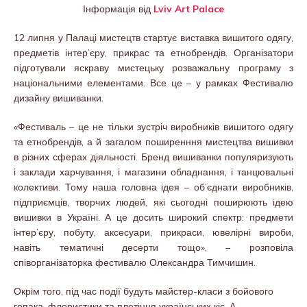
Інформація від
Lviv Art Palace
12 липня у Палаці мистецтв стартує виставка вишитого одягу,
предметів інтер’єру, прикрас та етнобрендів. Організатори
підготували яскраву мистецьку розважальну програму з
національними елементами. Все це – у рамках Фестивалю
дизайну вишиванки.
«Фестиваль – це не тільки зустріч виробників вишитого одягу
та етнобрендів, а й загалом поширенння мистецтва вишивки
в різних сферах діяльності. Бренд вишиванки популяризують
і заклади харчування, і магазини обладнання, і танцювальні
колективи. Тому наша головна ідея – об’єднати виробників,
підприємців, творчих людей, які сьогодні поширюють ідею
вишивки в Україні. А це досить широкий спектр: предмети
інтер’єру, побуту, аксесуари, прикраси, ювелірні вироби,
навіть тематичні десерти тощо», – розповіла
співорганізаторка фестивалю Олександра Тимчишин.
Окрім того, під час події будуть майстер-класи з бойового
гопака, флористики та плетіння українських кіс. А