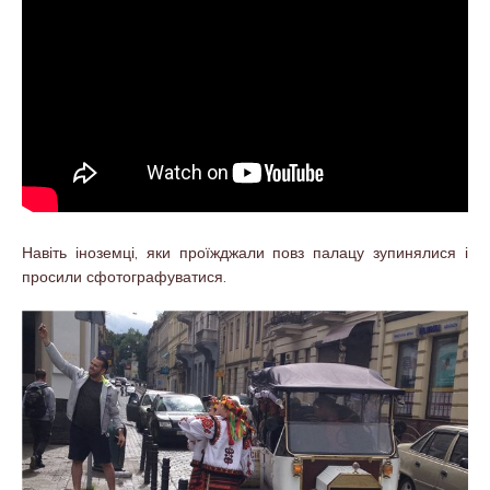
Навіть іноземці, яки проїжджали повз палацу зупинялися і
просили сфотографуватися.