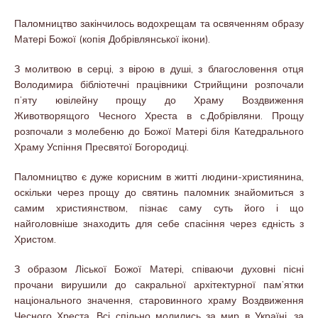
Паломництво закінчилось водохрещам та освяченням образу
Матері Божої (копія Добрівлянської ікони).
З молитвою в серці, з вірою в душі, з благословення отця
Володимира бібліотечні працівники Стрийщини розпочали
п’яту ювілейну прощу до Храму Воздвиження
Животворящого Чесного Хреста в с.Добрівляни. Прощу
розпочали з молебеню до Божої Матері біля Катедрального
Храму Успіння Пресвятої Богородиці.
Паломництво є дуже корисним в житті людини-християнина,
оскільки через прощу до святинь паломник знайомиться з
самим християнством, пізнає саму суть його і що
найголовніше знаходить для себе спасіння через єдність з
Христом.
З образом Ліської Божої Матері, співаючи духовні пісні
прочани вирушили до сакральної архітектурної пам’ятки
національного значення, старовинного храму Воздвиження
Чесного Хреста. Всі спільно молились за мир в Україні, за