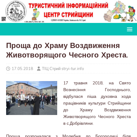
Проща до Храму Воздвиження
Животворящого Чесного Хреста.
17.05.2018
ТІЦ Стрий stryi-tur.info
17 травня 2018, на Свято
Вознесіння Господнього,
відбулася піша духовна хода
працівників культури Стрийщини
до Храму Воздвиження
Животворящого Чесного Хреста
в с.Доб
рівляни.
Проща розпочалася з Молебня до Богородиці біля