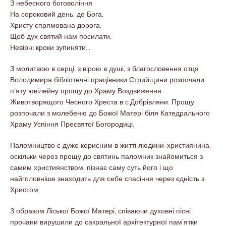
З небесного боговоління
На сороковий день, до Бога,
Христу спрямована дорога,
Щоб дух святий нам посилати,
Невірні кроки зупиняти…
З молитвою в серці, з вірою в душі, з благословення отця
Володимира бібліотечні працівники Стрийщини розпочали
п’яту ювілейну прощу до Храму Воздвиження
Животворящого Чесного Хреста в с.Добрівляни. Прощу
розпочали з молебеню до Божої Матері біля Катедрального
Храму Успіння Пресвятої Богородиці.
Паломництво є дуже корисним в житті людини-християнина,
оскільки через прощу до святинь паломник знайомиться з
самим християнством, пізнає саму суть його і що
найголовніше знаходить для себе спасіння через єдність з
Христом.
З образом Ліської Божої Матері, співаючи духовні пісні
прочани вирушили до сакральної архітектурної пам’ятки