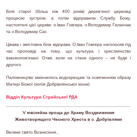
Біля старої (більш ніж 400 років) дерев’яної церковці
процесію зустріли, а потім відправили Службу Божу,
настоятелі цієї церкви: о.Іван Говгера, о.Володимир Галанчак
та о.Володимир Сас.
Цікава і змістовна біла відправа. О.Іван Говгера наголосив під
час проповіді на тому, що культура і християнство
взаємопов’язані. Отже, коли не стане одного – не буде і
другого.
Паломництво закінчилось водохрещам та освяченням образу
Матері Божої (копія Добрівлянської ікони).
Відділ Культури Стрийської РДА
V ювілейна проща до Храму Воздвиження
Животворящого Чесного Хреста в с. Добрівляни
Велике свято Вознесіння…