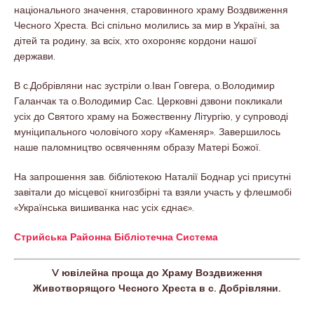
національного значення, старовинного храму Воздвиження
Чесного Хреста. Всі спільно молились за мир в Україні, за
дітей та родину, за всіх, хто охороняє кордони нашої
держави.
В с.Добрівляни нас зустріли о.Іван Говгера, о.Володимир
Галанчак та о.Володимир Сас. Церковні дзвони покликали
усіх до Святого храму на Божественну Літургію, у супроводі
муніципального чоловічого хору «Каменяр». Завершилось
наше паломництво освяченням образу Матері Божої.
На запрошення зав. бібліотекою Наталії Боднар усі присутні
завітали до місцевої книгозбірні та взяли участь у флешмобі
«Українська вишиванка нас усіх єднає».
Стрийська Районна Бібліотечна Система
V ювілейна проща до Храму Воздвиження
Животворящого Чесного Хреста в с. Добрівляни.