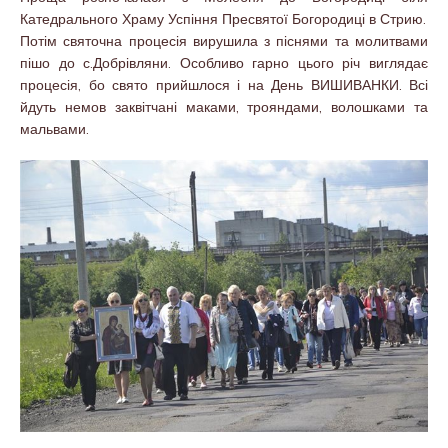
Катедрального Храму Успіння Пресвятої Богородиці в Стрию.
Потім святочна процесія вирушила з піснями та молитвами
пішо до с.Добрівляни. Особливо гарно цього річ виглядає
процесія, бо свято прийшлося і на День ВИШИВАНКИ. Всі
йдуть немов заквітчані маками, трояндами, волошками та
мальвами.