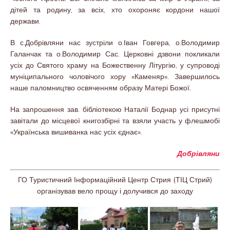
дітей та родину, за всіх, хто охороняє кордони нашої
держави.
В с.Добрівляни нас зустріли о.Іван Говгера, о.Володимир
Галанчак та о.Володимир Сас. Церковні дзвони покликали
усіх до Святого храму на Божественну Літургію, у супроводі
муніципального чоловічого хору «Каменяр». Завершилось
наше паломництво освяченням образу Матері Божої.
На запрошення зав. бібліотекою Наталії Боднар усі присутні
завітали до місцевої книгозбірні та взяли участь у флешмобі
«Українська вишиванка нас усіх єднає».
Добрівляни
ГО Туристичний Інформаційний Центр Стрия (ТІЦ Стрий)
організував вело прощу і долучився до заходу