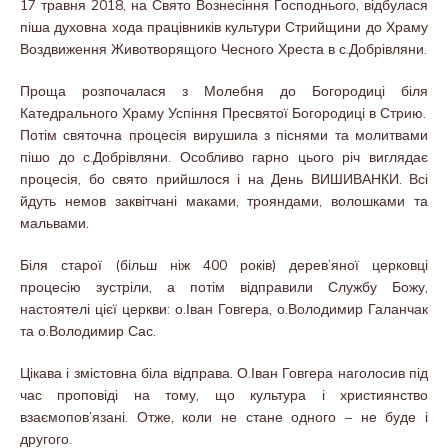
17 травня 2018, на Свято Вознесіння Господнього, відбулася
піша духовна хода працівників культури Стрийщини до Храму
Воздвиження Животворящого Чесного Хреста в с.Добрівляни.
Проща розпочалася з Молебня до Богородиці біля
Катедрального Храму Успіння Пресвятої Богородиці в Стрию.
Потім святочна процесія вирушила з піснями та молитвами
пішо до с.Добрівляни. Особливо гарно цього річ виглядає
процесія, бо свято прийшлося і на День ВИШИВАНКИ. Всі
йдуть немов заквітчані маками, трояндами, волошками та
мальвами.
Біля старої (більш ніж 400 років) дерев’яної церковці
процесію зустріли, а потім відправили Службу Божу,
настоятелі цієї церкви: о.Іван Говгера, о.Володимир Галанчак
та о.Володимир Сас.
Цікава і змістовна біла відправа. О.Іван Говгера наголосив під
час проповіді на тому, що культура і християнство
взаємопов’язані. Отже, коли не стане одного – не буде і
другого.