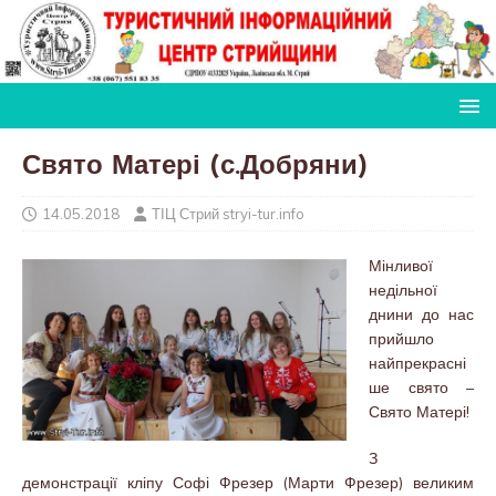
Свято Матері (с.Добряни)
14.05.2018
ТІЦ Стрий stryi-tur.info
Мінливої
недільної
днини до нас
прийшло
найпрекрасні
ше свято –
Свято Матері!
З
демонстрації кліпу Софі Фрезер (Марти Фрезер) великим