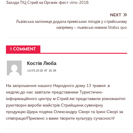
Заходи ТІЦ Стрий на Органік-фест-літо-2018
NEXT
Львівська залізниця додала приміських поїздів у стрийському
напрямку – львiвськi новини Status quo
1 COMMENT
Костів Люба
14.05.2018 AT 18:36
На запрошення нашого Народного дому 13 травня ,в
неділю,до нас завітали представники Туристично-
інформаційного центру м.Стрий,які представили різноманітні
рукотворні вироби майстрів Стрийщини,сувенірну
продукцію.Щира подяка Олександру Сікорі та Ірині Сікорі за
співпрацю!Приємно з вами творити культуру сучасності!