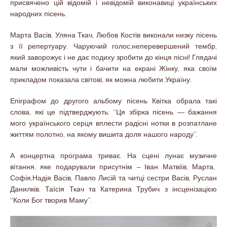
присвячено цій відомій і невідомій виконавиці українських
народних пісень.
Марта Васів, Уляна Ткач, Любов Костів виконали низку пісень
з її репертуару. Чаруючий голос,неперевершений тембр,
який заворожує і не дає подиху зробити до кінця пісні! Глядачі
мали можливість чути і бачити на екрані Жінку, яка своїм
прикладом показала світові, як можна любити Україну.
Епіграфом до другого альбому пісень Квітка обрала такі
слова, які це підтверджують: “Ця збірка пісень — бажання
мого українського серця вплести радісні нотки в розпатлане
життям полотно, на якому вишита доля нашого народу”.
А концертна програма триває. На сцені лунає музичне
вітання, яке подарували присутнім – Іван Матвіїв, Марта,
Софія,Надія Васів, Павло Лисій та читці сестри Васів, Руслан
Данилків. Таїсія Ткач та Катерина Трубич з інсценізацією
“Коли Бог творив Маму”.