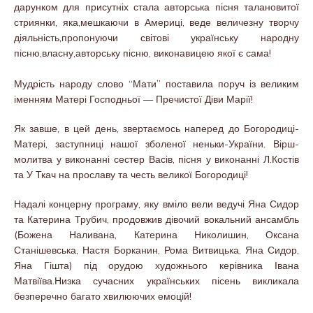
дарунком для присутніх стала авторська пісня талановитої
стриянки, яка,мешкаючи в Америці, веде величезну творчу
діяльність,пропонуючи світові українську народну
пісню,власну,авторську пісню, виконавицею якої є сама!
Мудрість народу слово “Мати” поставила поруч із великим
іменням Матері Господньої — Пречистої Діви Марії!
Як завше, в цей день, звертаємос
ь наперед до Богородиці-
Матері, заступниці нашої зболеної неньки-України. Вірш-
молитва у виконанні сестер Васів, пісня у виконанні Л.Костів
та У Ткач на прославу та честь великої Богородиці!
Надалі концерну програму, яку вміло вели ведучі Яна Сидор
та Катерина Трубич, продовжив дівочий вокальний ансамбль
(Божена Наливана, Катерина Николишин, Оксана
Станішевська, Настя Борканин, Рома Витвицька, Яна Сидор,
Яна Гішта) під орудою художнього керівника Івана
Матвіїва.Низка сучасних українських пісень викликала
безперечно багато хвилюючих емоцій!