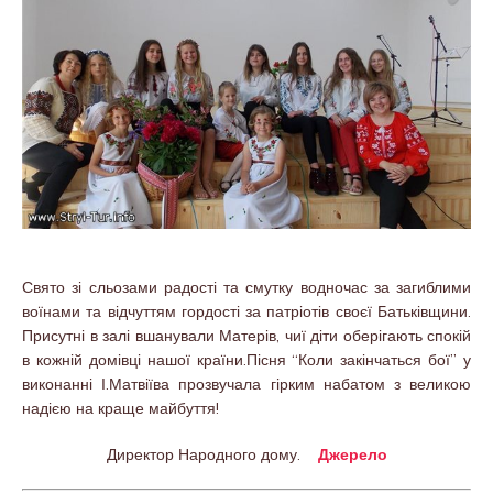
Свято зі сльозами радості та смутку водночас за загиблими
воїнами та відчуттям гордості за патріотів своєї Батьківщини.
Присутні в залі вшанували Матерів, чиї діти оберігають спокій
в кожній домівці нашої країни.Пісня “Коли закінчаться бої” у
виконанні І.Матвіїва прозвучала гірким набатом з великою
надією на краще майбуття!
Директор Народного дому.
Джерело