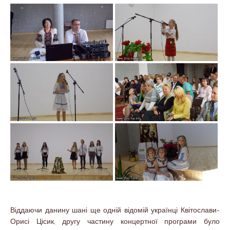
Віддаючи данину шані ще одній відомій українці Квітослави-
Орисі Цісик, другу частину концертної програми було