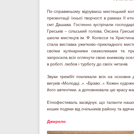
По-справжньому відчуваєш мистецький кол
презентації їхньої творчості в рамках ІІ 
смт Дашава. Гостинно зустрічали господарі 
Греськів – сільський голова, Оксана Гресь
школи мистецтв ім. Ф. Колесси та Христина
стала виставка ужитково-прикладного мист
своїми кулінарними смаколиками та пр
запросила всіх оглянути свою книжкову оселю
в роботі, любов і турботу до своїх читачів.
Звуки трембіт покликали всіх на основне д
вигуків «Молодці…», «Браво…». Кожен художн
його автентики, а доповнювала цю красу ма
Етнофестиваль засвідчує, що таланти нашог
кошик подяки від очільників району та вдяч
Джерело