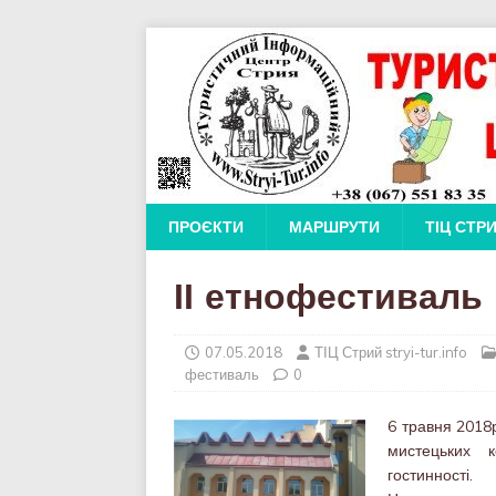
ПРОЄКТИ
МАРШРУТИ
ТІЦ СТР
ІІ етнофестиваль
07.05.2018
ТІЦ Стрий stryi-tur.info
фестиваль
0
6 травня 2018
мистецьких 
гостинності.