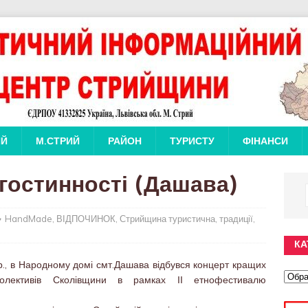
ИЙ
М.СТРИЙ
РАЙОН
ТУРИСТУ
ФІНАНСИ
 гостинності (Дашава)
HandMade
,
ВІДПОЧИНОК
,
Стрийщина туристична
,
традиції
,
КА
р., в Народному домі смт.Дашава відбувся концерт кращих
колективів Сколівщини в рамках ІІ етнофестивалю