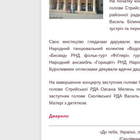
На початку ко
голови Стрийс
районної ради
Василь Білин
зустріч та пер
Своє мистецтво глядачам дарували: вок
Народний танцювальний колектив «Водог
«Бескид» РНД, фольк-гурт «Фіґлярі», гу
Народний ансамбль «Горицвіт» РНД, Наро
Бурхливими оплесками дякували вдячні даша
На завершення концерту заступник голови 
голови Стрийської РДА Оксана Мелень под
заступник голови Сколівської РДА Васил
Матері з дитятком.
Джерело
«До тебе, Україно, 
/Сколівча