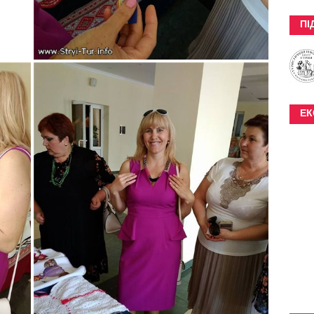
ПІ
ЕК