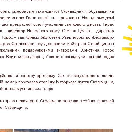
орит, різнобарв’я талановитої Сколівщини, побувавши на
етнофестивалю Гостинності, що проходив в Народному домі
цієї прекрасної оселі учасників святкового дійства Тарас
ків – директор Народного дому,
Степан Целюх – директор
 Торос – зав. філією бібліотеки. Увертюрою до фестивалю
ецтва Сколівщини, яку доповнили майстрині Стрийщини зі
икольними подарунковими витворами. Христина Торос
. Відчинивши двері цієї святині, всі відчули новітній подих
ійство, концертну програму. Зал не вщухав від оплесків,
ій номер розкривав сторінку із творчого життя Сколівщини,
йстерна мультипрезентація.
о краю невичерпні. Сколівчани повезли з собою квітковий
ної Стрийщини.