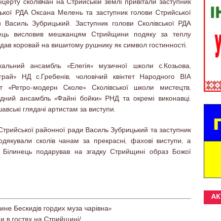
нцерту сколівчан на Стрийській землі привітали заступник
ької РДА Оксана Мелень та заступник голови Стрийської
 Василь Зубрицький. Заступник голови Сколівської РДА
ець висловив мешканцям Стрийщини подяку за теплу
едав коровай на вишитому рушнику як символ гостинності.
альний ансамбль «Елегія» музичної школи с.Козьова,
рай» НД с.Гребенів, чоловічий квінтет Народного ВІА
рт «Ретро-модерн Сколе» Сколівської школи мистецтв,
дний ансамбль «Файні бойки» РНД та окремі виконавці.
вські глядачі артистам за виступи.
Стрийської районної ради Василь Зубрицький та заступник
якували сколів чанам за прекрасні, фахові виступи, а
ь Білинець подарував на згадку Стрийщині образ Божої
АК
лине Бескидів гордих муза чарівна»
ни в гостях на Стрийщині/
.