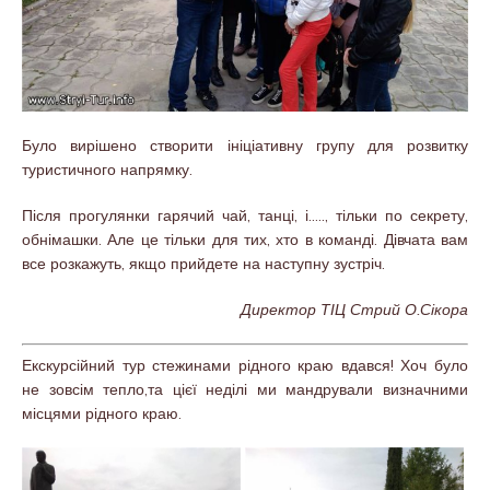
Було вирішено створити ініціативну групу для розвитку
туристичного напрямку.
Після прогулянки гарячий чай, танці, і….., тільки по секрету,
обнімашки. Але це тільки для тих, хто в команді. Дівчата вам
все розкажуть, якщо прийдете на наступну зустріч.
Директор ТІЦ Стрий О.Сікора
Екскурсійний тур стежинами рідного краю вдався! Хоч було
не зовсім тепло,та цієї неділі ми мандрували визначними
місцями рідного краю.