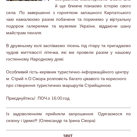
й ще ближче пізнаємо історію свого
села. По завершенні з горнятком запашного Карпатського
чаю намалюємо разом побачене та поринемо у віртуальну
подорож галереями та музеями України, віддаючи шану
майстрам пензля.
В дружньому колі заспіваємо пісень під гітару та пригадаємо
чудові миттєвості літечка, які ми провели разом у нашому
гостинному Народному домі.
Особливий гість-керівник туристично-інформаційного центру
м. Стрий п.О.Сікора розповість багато цікавого та корисного
про створення туристичних маршрутів Стрийщиною.
Приєднуйтесь! ПОЧ.о 16.00.год.
Із задоволенням прийняли запрошення. Одягаємося по
сезону і їдемо!!! (Олександр та Ірина Сікора)
ЗВІТ.