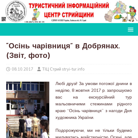
“Осінь чарівниця” в Добрянах.
(Звіт, фото)
08.10.2017
ТІЦ Стрий stryi-tur.info
Любі друзі! За умови погожої днини в
неділю, 8 жовтня 2017 р. запрошуємо
вас на екскурсійний тур
мальовничими стежинами рідного
краю “Осінь чарівниця” з нагоди Дня
художника України.
Подорожуючи, ми не тільки будемо
милуватись майстерністю Осені, але