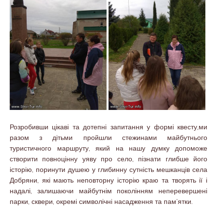
Розробивши цікаві та дотепн
і запитання у формі квесту,ми
разом з дітьми пройшли стежинами майбутнього
туристичного маршруту, який на нашу думку допоможе
створити повноцінну уяву про село, пізнати глибше його
історію, поринути душею у глибинну сутність мешканців села
Добряни, які мають неповторну історію краю та творять ії і
надалі, залишаючи майбутнім поколінням неперевершені
парки, сквери, окремі символічні насадження та пам’ятки.