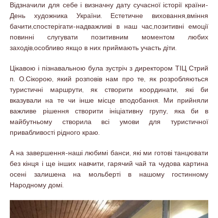
Відзначили для себе і визначну дату сучасної історії країни-
День художника України. Естетичне виховання,вміння
бачити,спостерігати-надважливі в наш час,позитивні емоції
повинні слугувати позитивним моментом любих
заходів,особливо якщо в них приймають участь діти.
Цікавою і пізнавальною була зустріч з директором ТІЦ Стрий
п. О.Сікорою, який розповів нам про те, як розробляються
туристичні маршрути, як створити координати, які би
вказували на те чи інше місце вподобання. Ми прийняли
важливе рішення створити ініціативну групу, яка би в
майбутньому створила всі умови для туристичної
привабливості рідного краю.
А на завершення-наші любимі банси, які ми готові танцювати
без кінця і ще інших навчити, гарячий чай та чудова картина
осені залишена на мольберті в нашому гостинному
Народному домі.