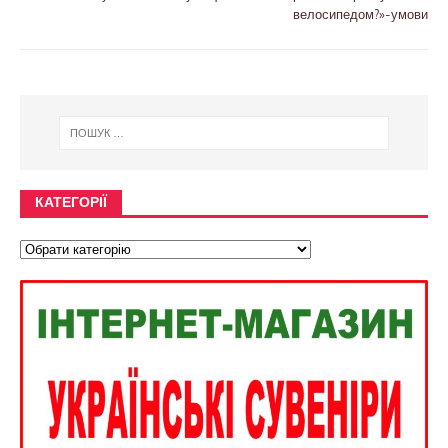
велосипедом?»-умови
КАТЕГОРІЇ