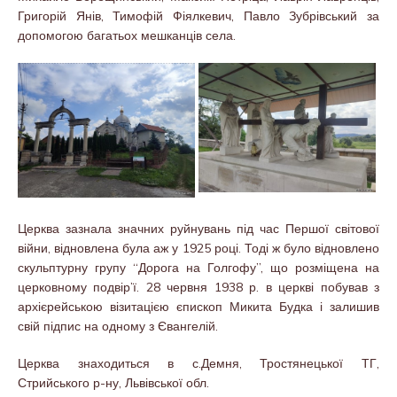
Григорій Янів, Тимофій Фіялкевич, Павло Зубрівський за
допомогою багатьох мешканців села.
Церква зазнала значних руйнувань під час Першої світової
війни, відновлена була аж у 1925 році. Тоді ж було відновлено
скульптурну групу “Дорога на Голгофу”, що розміщена на
церковному подвір’ї. 28 червня 1938 р. в церкві побував з
архієрейською візитацією єпископ Микита Будка і залишив
свій підпис на одному з Євангелій.
Церква знаходиться в с.Демня, Тростянецької ТГ,
Стрийського р-ну, Львівської обл.