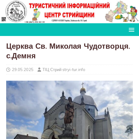
Церква Св. Миколая Чудотворця.
с.Демня
29.05.2025
ТІЦ Стрий stryi-tur.info