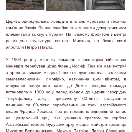
Церква однокупольна, хрещата в плані, мурована з тесаних
кам’яних блоків. Пишно оздоблена кам’яними декоративними
елементами та скульптурами. На чільному фронтоні в центрі
розміщена скульптура святого Миколая, по боках святі
апостоли Петро і Павло.
У 1903 році у містечку Комарно з інспекцією військових
маневрів перебував цісар Франц Йосиф. Там він мав зустрічі
з представниками місцевої шляхти, духовенства і великими
землевласниками. Ймовірно, натхненна цим візитом, в
очікуванні наступного саме до Демні, місцева громада
встановила у 1908 році перед входом до церкви своєрідну
“тріумфальну арку”, присвячену 60-літтю скасування
панщини та 60-літтю перебування на троні австрійського
цісаря Франца-Йосифа. Про це поміщено відповідний напис
на центральній арці, яка увінчана хрестом та гербом
Австрійської імперії. Будували арку місцеві майстри-каменярі
Михайло Верещинський, Максим Петріца, Лаврін Лавренців,