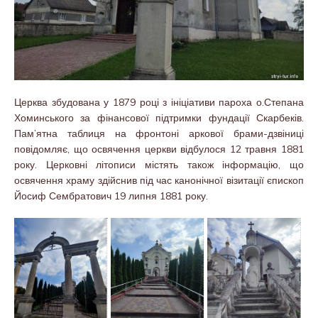
Церква збудована у 1879 році з ініціативи пароха о.Степана
Хоминського за фінансової підтримки фундації Скарбеків.
Пам’ятна таблиця на фронтоні аркової брами-дзвіниці
повідомляє, що освячення церкви відбулося 12 травня 1881
року. Церковні літописи містять також інформацію, що
освячення храму здійснив під час канонічної візитації єпископ
Йосиф Сембратович 19 липня 1881 року.