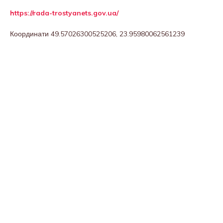
https://rada-trostyanets.gov.ua/
Координати 49.57026300525206, 23.95980062561239