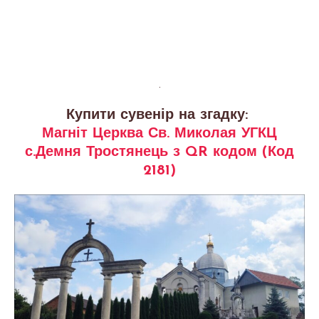
.
Купити сувенір на згадку:
Магніт Церква Св. Миколая УГКЦ
с.Демня Тростянець з QR кодом (Код
2181)