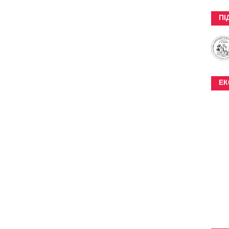
ПІ
ЕК