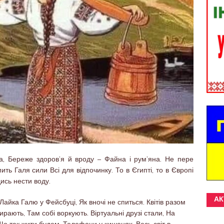
на, Береже здоров’я й вроду – Файна і рум’яна. Не пере
ь Галя сили Всі для відпочинку. То в Єгипті, то в Європі
дись нести воду.
АК
 Лайка Галю у Фейсбуці, Як вночі не спиться. Квітів разом
ирають, Там собі воркують. Віртуальні друзі стали, На
.