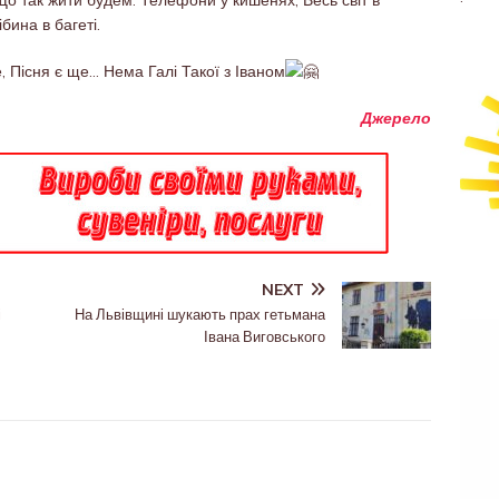
 Що так жити будем. Телефони у кишенях, Весь світ в
ібина в багеті.
 Пісня є ще… Нема Галі Такої з Іваном
Джерело
NEXT
і
На Львівщині шукають прах гетьмана
Івана Виговського