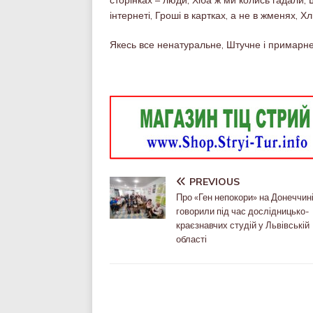
сторінках – люди, Хіба ж ми колись гадали,
інтернеті, Гроші в картках, а не в жменях, Хл
Якесь все ненатуральне, Штучне і примарне,
PREVIOUS
Про «Ген непокори» на Донеччин
говорили під час дослідницько-
краєзнавчих студій у Львівській
області