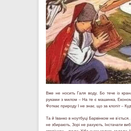
Вже не носить Галя воду, Бо тече із кра
руками з милом – На те є машинка, Економит
Фоткає природу І не знає, що за клопіт – Ку
Та й Іванко в ноутбуці Барвінком не в’ється,
не збирають, Зорі не рахують, Інстачати виб