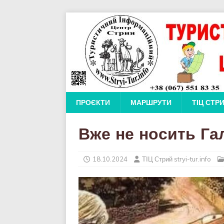
ПРОЄКТИ
МАРШРУТИ
ТІЦ СТР
Вже не носить Га
18.10.2024
ТІЦ Стрий stryi-tur.info