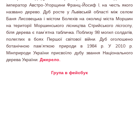
імператор Австро-Угорщини Франц-Йосиф I, на честь якого
названо дерево. Дуб росте у Львівській області між селом
Баня Лисовецька і містом Болехів на околиці міста Моршин
на території Моршинського лісництва Стрийського лісгоспу,
біля дерева є пам’ятна табличка. Поблизу 98 могил солдатів,
полеглих в боях Першої світової війни. Дуб оголошено
ботанічною пам’яткою природи в 1984 р. У 2010 р.
Мінприроди України присвоїло дубу звання Національного
дерева України.
Джерело.
Група в фейсбук