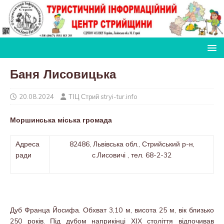
Баня Лисовицька
20.08.2024
ТІЦ Стрий stryi-tur.info
Моршинська міська громада
Адреса
82486, Львівська обл., Стрийський р-н,
ради
с.Лисовичі , тел. 68-2-32
Дуб Франца Йосифа. Обхват 3,10 м, висота 25 м, вік близько
250 років. Під дубом наприкінці ХІХ століття відпочивав