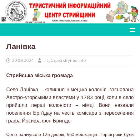
Ланівка
20.08.2024
ТІЦ Стрий stryi-tur.info
Стрийська міська громада
Село Ланівка – колишня німецька колонія, заснована
Австро-угорськими властями у 1783 році, коли в село
прийшли перші колоністи – німці. Вони назвали
поселення Бріґідау на честь комісара з переселення
графа Йосифа фон Бригідо.
Село налічувало 125 дворів, 550 мешканців. Перші роки були