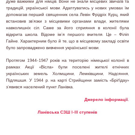
дуже важкими для німців. Вони не знали місцевих звичаїв та
традицій, української мови. Адаптуватись у нових умовах їм
допомагав перший священник села Левін Фрідріх Курц, який
встановив зв’язки з місцевими органами влади, жителями
навколишніх сіл. Саме за його сприяння в колонії була
відкрита школа. Відоме ім’я першого вчителя. Це – Філіп
Гайне. Характерним було й те, що в місцевому закладі освіти
було запроваджено вивчення української мови.
Протягом 1944-1947 років на територію німецької колонії в
рамках Акції «Вісла» були поселені жителі етнічних
українських земель Холмщини, Лемківщини, Надсяння,
Підляшшя. У 1944 р. на карті Стрийщини замість «Бріґідау»
з’явився населений пункт Ланівка.
Джерело інформації.
Ланівська СЗШ I-III ступенів