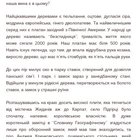
наша вина є в цьому?
Найцікавішими деревами є тюльпанне, оцтове, дугласія сіра,
модрина європейська, гінкго дволопатеве. Та найвеличнішим
серед них є платан західний з Північної Америки. У народі це
дерево називають “безстидниця”, тривалість життя якого
може сягати 2000 років. Наш платан має біля 500 років.
Навіть існує легенда, що там, де впала відрубана рука козака,
виросло дерево, що має п’ять стовбурів, як п’ять пальців руки.
До цих пір милує око в парку ставок, створений для дозвілля
панської сім’ї. І парк, і замок зараз у занедбаному стані.
Відійшли у минуле рідкісні дерева, перетворюється на болото
ставок, а замок у страшні руїни.
Розташувавшись на краю досить високої плити, яка тягнеться
від містечка Жидачів аж до Карпат, село Підгірці було
спочатку, напевне, королівською власністю. В дуже
коротенькій замітці в “Словнику Географічному” згадується
лише про оборонний замок, який мав там знаходитись, та
про Анджея Кречковського, пшемиського стольника, який