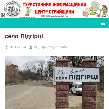
село Підгірці
20.08.2024
ТІЦ Стрий stryi-tur.info