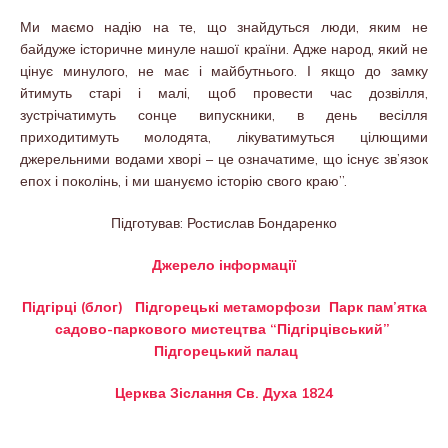
Ми маємо надію на те, що знайдуться люди, яким не
байдуже історичне минуле нашої країни. Адже народ, який не
цінує минулого, не має і майбутнього. І якщо до замку
йтимуть старі і малі, щоб провести час дозвілля,
зустрічатимуть сонце випускники, в день весілля
приходитимуть молодята, лікуватимуться цілющими
джерельними водами хворі – це означатиме, що існує зв’язок
епох і поколінь, і ми шануємо історію свого краю”.
Підготував: Ростислав Бондаренко
Джерело інформації
Підгірці (блог)
Підгорецькі метаморфози
Парк пам’ятка
садово-паркового мистецтва “Підгірцівський”
Підгорецький палац
Церква Зіслання Св. Духа 1824