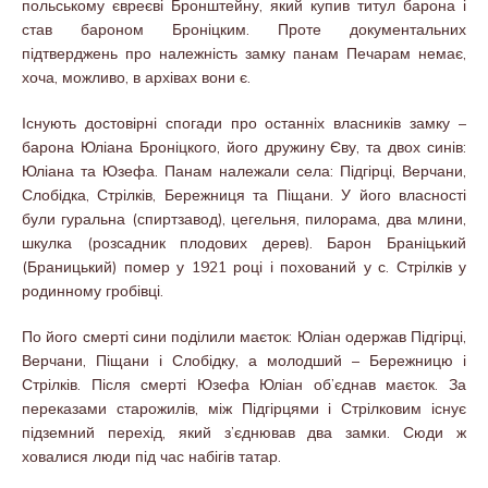
польському євреєві Бронштейну, який купив титул барона і
став бароном Броніцким. Проте документальних
підтверджень про належність замку панам Печарам немає,
хоча, можливо, в архівах вони є.
Існують достовірні спогади про останніх власників замку –
барона Юліана Броніцкого, його дружину Єву, та двох синів:
Юліана та Юзефа. Панам належали села: Підгірці, Верчани,
Слобідка, Стрілків, Бережниця та Піщани. У його власності
були гуральна (спиртзавод), цегельня, пилорама, два млини,
шкулка (розсадник плодових дерев). Барон Браніцький
(Браницький) помер у 1921 році і похований у с. Стрілків у
родинному гробівці.
По його смерті сини поділили маєток: Юліан одержав Підгірці,
Верчани, Піщани і Слобідку, а молодший – Бережницю і
Стрілків. Після смерті Юзефа Юліан об’єднав маєток. За
переказами старожилів, між Підгірцями і Стрілковим існує
підземний перехід, який з’єднював два замки. Сюди ж
ховалися люди під час набігів татар.