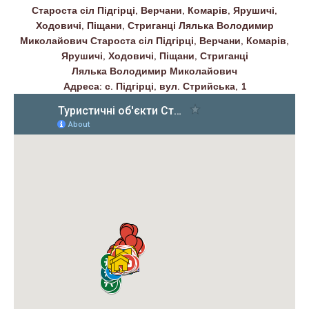
Староста сіл Підгірці, Верчани, Комарів, Ярушичі,
Ходовичі, Піщани, Стриганці Лялька Володимир
Миколайович Староста сіл Підгірці, Верчани, Комарів,
Ярушичі, Ходовичі, Піщани, Стриганці
Лялька Володимир Миколайович
Адреса: с. Підгірці, вул. Стрийська, 1