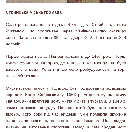
Стрийська міська громада
Село розташоване на віддалі 8 км від м. Стрий, над рікою
Жижавою, що пропливае через північно-західну околицю
села. Загальна площа-982 га, Дворів-242, Населення-944
чоловік.
Перша згадка про с. Підгірці належить до 1467 року. Перші
жителі селилися під горою, де тепер ставки, городи і де була
джерельна вода. Хоча пізніше село розбудувалося на горі,
назва збереглася.
Мисливський замок у Підгірцях був подарований польським
королем Яном Собеським у 1668 р. угорському шляхтичу
Печару, який врятував йому життя у битві з турками. В 1848 р.
замок належав нащадку Печара, який був полковником у
війську. Того року під час епідемії чуми померла дружина
пана, залишивши однорічного сина Томаша. Пан віддав
дитину на виховання сторожеві замку, а сам продав його