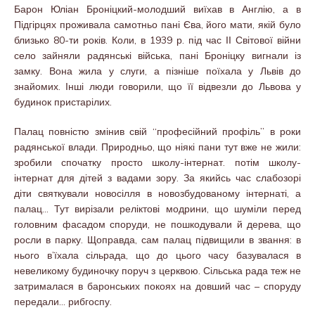
Барон Юліан Броніцкий-молодший виїхав в Англію, а в
Підгірцях проживала самотньо пані Єва, його мати, якій було
близько 80-ти років. Коли, в 1939 р. під час ІІ Світової війни
село зайняли радянські війська, пані Броніцку вигнали із
замку. Вона жила у слуги, а пізніше поїхала у Львів до
знайомих. Інші люди говорили, що її відвезли до Львова у
будинок пристарілих.
Палац повністю змінив свій “професійний профіль” в роки
радянської влади. Природньо, що ніякі пани тут вже не жили:
зробили спочатку просто школу-інтернат. потім школу-
інтернат для дітей з вадами зору. За якийсь час слабозорі
діти святкували новосілля в новозбудованому інтернаті, а
палац… Тут вирізали реліктові модрини, що шуміли перед
головним фасадом споруди, не пошкодували й дерева, що
росли в парку. Щоправда, сам палац підвищили в звання: в
нього в’їхала сільрада, що до цього часу базувалася в
невеликому будиночку поруч з церквою. Сільська рада теж не
затрималася в баронських покоях на довший час – споруду
передали… рибгоспу.