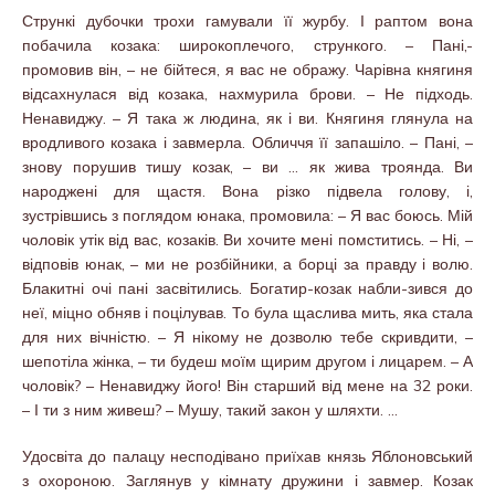
Стрункі дубочки трохи гамували її журбу. І раптом вона
побачила козака: широкоплечого, стрункого. – Пані,-
промовив він, – не бійтеся, я вас не ображу. Чарівна княгиня
відсахнулася від козака, нахмурила брови. – Не підходь.
Ненавиджу. – Я така ж людина, як і ви. Княгиня глянула на
вродливого козака і завмерла. Обличчя її запашіло. – Пані, –
знову порушив тишу козак, – ви … як жива троянда. Ви
народжені для щастя. Вона різко підвела голову, і,
зустрівшись з поглядом юнака, промовила: – Я вас боюсь. Мій
чоловік утік від вас, козаків. Ви хочите мені помститись. – Ні, –
відповів юнак, – ми не розбійники, а борці за правду і волю.
Блакитні очі пані засвітились. Богатир-козак набли-зився до
неї, міцно обняв і поцілував. То була щаслива мить, яка стала
для них вічністю. – Я нікому не дозволю тебе скривдити, –
шепотіла жінка, – ти будеш моїм щирим другом і лицарем. – А
чоловік? – Ненавиджу його! Він старший від мене на 32 роки.
– І ти з ним живеш? – Мушу, такий закон у шляхти. …
Удосвіта до палацу несподівано приїхав князь Яблоновський
з охороною. Заглянув у кімнату дружини і завмер. Козак