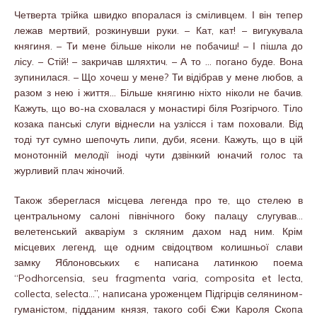
Четверта трійка швидко впоралася із сміливцем. І він тепер
лежав мертвий, розкинувши руки. – Кат, кат! – вигукувала
княгиня. – Ти мене більше ніколи не побачиш! – І пішла до
лісу. – Стій! – закричав шляхтич. – А то … погано буде. Вона
зупинилася. – Що хочеш у мене? Ти відібрав у мене любов, а
разом з нею і життя… Більше княгиню ніхто ніколи не бачив.
Кажуть, що во-на сховалася у монастирі біля Розгірчого. Тіло
козака панські слуги віднесли на узлісся і там поховали. Від
тоді тут сумно шепочуть липи, дуби, ясени. Кажуть, що в цій
монотонній мелодії іноді чути дзвінкий юначий голос та
журливий плач жіночий.
Також збереглася місцева легенда про те, що стелею в
центральному салоні північного боку палацу слугував…
велетенський акваріум з скляним дахом над ним. Крім
місцевих легенд, ще одним свідоцтвом колишньої слави
замку Яблоновських є написана латинкою поема
“Podhorcensia, seu fragmenta varia, composita et lecta,
collecta, selecta…”, написана уроженцем Підгірців селянином-
гуманістом, підданим князя, такого собі Єжи Кароля Скопа