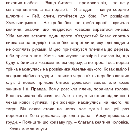
вихопив шаблю. – Якщо битися, – промовив він, – то не у
світлиці княгині, а на подвір’ї. – Я згоден, – кинув сердито
шляхтич. – Гей, слуги, готуйтеся до бою. Тут розвідник
Хмельницького. – Не треба бою, не треба крові! – кричала
княгиня, знаючи, що невдастся козакові вирватися живим:
Хіба мо-же встояти один проти п’ятдесяти? Козак спритно
вирвався на подвір’я і став біля старої липи, яку і дві людини
не охоплять руками. Міцно притиснувся плечима до дерева,
ніби зрісся з ним. Князь вишикував жовнірів і сказав їм, що
будуть битися з козаком не всі одразу, а по троє. І ось перша
трійка накинулась на розвідника Хмельницького. Козак вміло і
хвацько відбивав удари. І хвилин через п’ять перебив княжих
слуг. З новою трійкою битись довелося важче, але козак
знищив і її. Правда, йому розсікли плече, поранили голову.
Кров заливала обличчя, очі. Але він мужньо стояв під липою і
чекав нової сутички. Три жовніри накинулись на нього, як
тигри. Він ледве стояв на ногах, але зумів і на цей раз
перемогти. Хоча додалась ще одна рана – йому прокололи
груди. – Полиш ти цю криваву гру, – благала княгиня чоловіка.
– Козак має загинути …