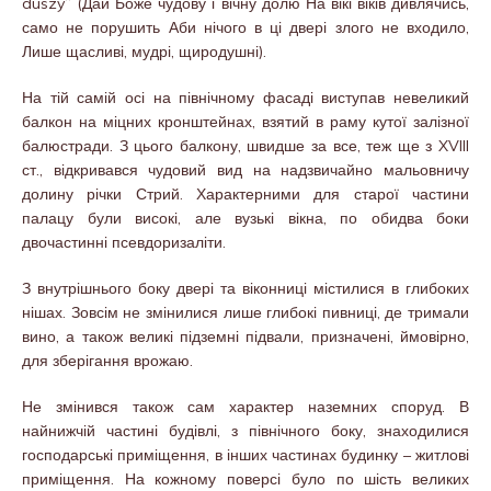
duszy” (Дай Боже чудову і вічну долю На вікі віків дивлячись,
само не порушить Аби нічого в ці двері злого не входило,
Лише щасливі, мудрі, щиродушні).
На тій самій осі на північному фасаді виступав невеликий
балкон на міцних кронштейнах, взятий в раму кутої залізної
балюстради. З цього балкону, швидше за все, теж ще з XVIII
ст., відкривався чудовий вид на надзвичайно мальовничу
долину річки Стрий. Характерними для старої частини
палацу були високі, але вузькі вікна, по обидва боки
двочастинні псевдоризаліти.
З внутрішнього боку двері та віконниці містилися в глибоких
нішах. Зовсім не змінилися лише глибокі пивниці, де тримали
вино, а також великі підземні підвали, призначені, ймовірно,
для зберігання врожаю.
Не змінився також сам характер наземних споруд. В
найнижчій частині будівлі, з північного боку, знаходилися
господарські приміщення, в інших частинах будинку – житлові
приміщення. На кожному поверсі було по шість великих