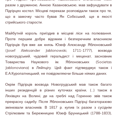
разом з дружиною, Анною Казановською, мав зафундувати в
Підгірцях костел. Місцеві перекази розповідали також про те,
що в замочку часто бував Ян Собєський, ще в якості
стрийського старости.
Майбутній король приїздив в місцеві ліси на полювання.
Проте першим добре відомим і безперечним власником
Підгірців був вже аж князь Юзеф Алєксандр Яблоновський
(Josef Aleksander Jablonowski, 1711-1777), воєвода
новогрудський, чудовий геральдист і меценат, засновник
Товариства Наукового ім. Яблоновських (Societas
Jablonoviana) в Ляйпцігу. Цей факт підтверджує також і
Е.А.Куропатницький, не повідомляючи більше ніяких даних.
Окрім Підгірців воєвода Новогрудський мав також багато
інших резиденцій в різних куточках країни, (…) також в
Ляхівцях на Волині, де на греблі над Горинню звів також
прекрасну садибу. Після Яблоновських Підгірці багаторазово
змінювали власників. В 1817 р. купив їх разом з сусіднім
Стрілковим та Бережницею Юзеф Бруницький (1788-1833),