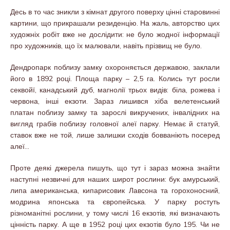
Десь в то час зникли з кімнат другого поверху цінні старовинні
картини, що прикрашали резиденцію. На жаль, авторство цих
художніх робіт вже не дослідити: не було жодної інформації
про художників, що їх малювали, навіть прізвищ не було.
Дендропарк поблизу замку охороняється державою, заклали
його в 1892 році. Площа парку – 2,5 га. Колись тут росли
секвойї, канадський дуб, магнолії трьох видів: біла, рожева і
червона, інші екзоти. Зараз лишився хіба велетенський
платан поблизу замку та зарослі викручених, інвалідних на
вигляд грабів поблизу головної алеї парку. Немає й статуй,
ставок вже не той, лише залишки сходів бовваніють посеред
алеї…
Проте деякі джерела пишуть, що тут і зараз можна знайти
наступні незвичні для наших широт рослини: бук амурський,
липа американська, кипарисовик Лавсона та горохоносний,
модрина японська та європейська. У парку ростуть
різноманітні рослини, у тому числі 16 екзотів, які визначають
цінність парку. А ще в 1952 році цих екзотів було 195. Чи не