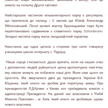
зникло на початку Другої світової.
Найстарішою частиною кількагектарного парку є регулярна,
що прилягала до палацу – її заклав ще Юзеф Алєксандр
Яблоновський. Пісоя купівлі маєтку Бруницькими парк було
переплановано садівником з славетного парку Schonbrunn.
Західна частина парку мала ландшафтний характер.
Наостанок ще одна цитата з сторінки про село створену
ученицями школи-інтернату с. Підгірці:
“Наше серце стискається, душа кричить, коли на наших очах
з допомогою людей руйнується цінна архітектурна пам’ятка,
яку ніколи можуть не побачити наші діти. Вони нам цього не
простять. Ми зверталися двічі до президента України В.А.
Ющенка, який нічого не зробив для порятунку замку. При
президентстві Л.Д.Кучми з Києва хоч приїжджала комісія з
адміністрації Президента. На даний час власником є Рибій
Микола Павлович – м. Київ, який нічого не зробивши, шукає
нового власника.