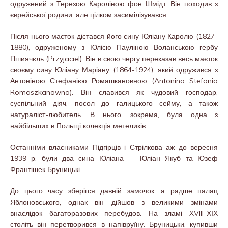
одружений з Терезою Кароліною фон Шмідт. Він походив з
єврейської родини, але цілком засимілізувався.
Після нього маєток дістався його сину Юліану Каролю (1827-
1880), одруженому з Юлією Пауліною Воланською гербу
Пшиячєль (Przyjaciel). Він в свою чергу переказав весь маєток
своєму сину Юліану Маріану (1864-1924), який одружився з
Антоніною Стефанією Ромашкановною (Antonina Stefania
Romaszkanowna). Він славився як чудовий господар,
суспільний діяч, посол до галицького сейму, а також
натураліст-любитель. В нього, зокрема, була одна з
найбільших в Польщі колекція метеликів.
Останніми власниками Підгірців і Стрілкова аж до вересня
1939 р. були два сина Юліана — Юліан Якуб та Юзеф
Франтішек Бруницькі.
До цього часу зберігся давній замочок, а радше палац
Яблоновського, однак він дійшов з великими змінами
внаслідок багаторазових перебудов. На зламі XVIII-ХІХ
століть він перетворився в напівруїну. Бруницьки, купивши