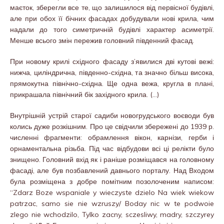
маєток, зберегли все те, що залишилося від первісної будівлі,
але при обох її бічних фасадах добудували нові крила, чим
надали до того симетричній будівлі характер асиметрії.
Менше всього змін пережив головний південний фасад.
При новому крилі східного фасаду з’явилися дві кутові вежі:
нижча, циліндрична, південно-східна, та значно більш висока,
прямокутна північно-східна. Ще одна вежа, кругла в плані,
прикрашала північний бік західного крила. (…)
Внутрішній устрій старої садиби новогрудського воєводи був
колись дуже розкішним. Про це свідчили збережені до 1939 р.
численні фрагменти: обрамлення вікон, карнізи, герби і
орнаментальна різьба. Під час відбудови всі ці релікти було
знищено. Головний вхід як і раніше розміщався на головному
фасаді, але був позбавлений давнього порталу. Над Входом
була розміщена з добре помітним позолоченим написом:
“Zdarz Boze wspaniale y wieczyste dzielo Na wiek wiekow
patrzac, samo sie nie wzruszy/ Boday nic w te podwoie
zlego nie wchodzilo, Tylko zacny, sczesliwy, madry, szczyrey