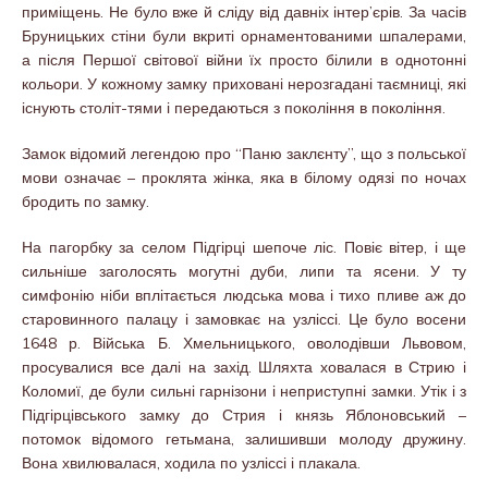
приміщень. Не було вже й сліду від давніх інтер’єрів. За часів
Бруницьких стіни були вкриті орнаментованими шпалерами,
а після Першої світової війни їх просто білили в однотонні
кольори. У кожному замку приховані нерозгадані таємниці, які
існують століт-тями і передаються з покоління в покоління.
Замок відомий легендою про “Паню заклєнту”, що з польської
мови означає – проклята жінка, яка в білому одязі по ночах
бродить по замку.
На пагорбку за селом Підгірці шепоче ліс. Повіє вітер, і ще
сильніше заголосять могутні дуби, липи та ясени. У ту
симфонію ніби вплітається людська мова і тихо пливе аж до
старовинного палацу і замовкає на узліссі. Це було восени
1648 р. Війська Б. Хмельницького, оволодівши Львовом,
просувалися все далі на захід. Шляхта ховалася в Стрию і
Коломиї, де були сильні гарнізони і неприступні замки. Утік і з
Підгірцівського замку до Стрия і князь Яблоновський –
потомок відомого гетьмана, залишивши молоду дружину.
Вона хвилювалася, ходила по узліссі і плакала.