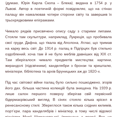
(думаю, Юрія Карла Скопа – Блека), видана в 1754 р. у
Львові. Автор в поетичній формі повідомляє, що на стінах
палацу він намалював чотири сторони світу та завершив їх
трьохрядковими епіграмами.
Чимало рядків присвячено опису саду з старими липами.
Стояли там скульптури, наприклад, Лукреція, що пробивала
свої груди, Дафна, що тікала від Аполона, Атлас, що тримав
на карку весь світ. До 1914 р. палац в Підгірцях був стильно
оздоблений, хоча там й не було меблів давніших від ХІХ ст.
Там зберігалося чимало предметів мистецтва: картини,
жирандолі (підсвічники), канделябри з бронзи та кришталю,
мініатюри, бібліотека та архів Бруницьких аж до 1820-х.
Під час світової війни палац було сильно пошкоджено, згорів
його дах, більша частина колекцій була знищена. На 1939 р.
лише салон першого поверху зберігав свій первісний
бідермаєрівський вигляд. В сінях стояло кілька крісел в
ренесансному стилі. Збереглося також кілька східних килимів,
порт’єри, пара канделябрів і мініатюр, в тому числі відомої
піаністки Марії Шимановської (виконана з воску). Все це