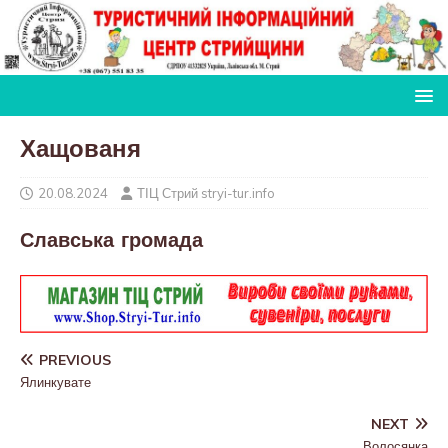
Хащованя
20.08.2024
ТІЦ Стрий stryi-tur.info
Славська громада
PREVIOUS
Ялинкувате
NEXT
Волосянка