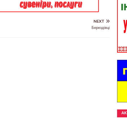
NEXT
Берездівці
АК
.