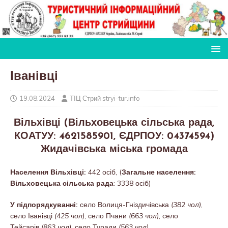
Іванівці
19.08.2024
ТІЦ Стрий stryi-tur.info
Вільхівці (Вільховецька сільська рада,
КОАТУУ: 4621585901, ЄДРПОУ: 04374594)
Жидачівська міська громада
Населення Вільхівці:
442 осіб, (
Загальне населення:
Вільховецька сільська рада
: 3338 осіб)
У підпорядкуванні:
село Волиця-Гніздичівська
(382 чол)
,
село Іванівці
(425 чол)
, село Пчани
(663 чол)
, село
Тейсарів
(863 чол)
, село Туради
(563 чол)