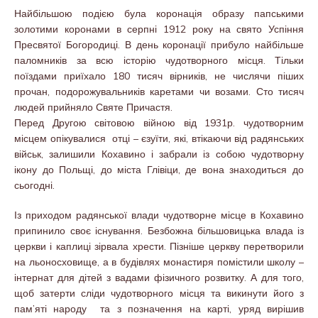
Найбільшою подією була коронація образу папськими
золотими коронами в серпні 1912 року на свято Успіння
Пресвятої Богородиці. В день коронації прибуло найбільше
паломників за всю історію чудотворного місця. Тільки
поїздами приїхало 180 тисяч вірників, не числячи піших
прочан, подорожувальників каретами чи возами. Сто тисяч
людей прийняло Святе Причастя.
Перед Другою світовою війною від 1931р. чудотворним
місцем опікувалися отці – єзуїти, які, втікаючи від радянських
військ, залишили Кохавино і забрали із собою чудотворну
ікону до Польщі, до міста Глівіци, де вона знаходиться до
сьогодні.
Із приходом радянської влади чудотворне місце в Кохавино
припинило своє існування. Безбожна більшовицька влада із
церкви і каплиці зірвала хрести. Пізніше церкву перетворили
на льоносховище, а в будівлях монастиря помістили школу –
інтернат для дітей з вадами фізичного розвитку. А для того,
щоб затерти сліди чудотворного місця та викинути його з
пам’яті народу та з позначення на карті, уряд вирішив