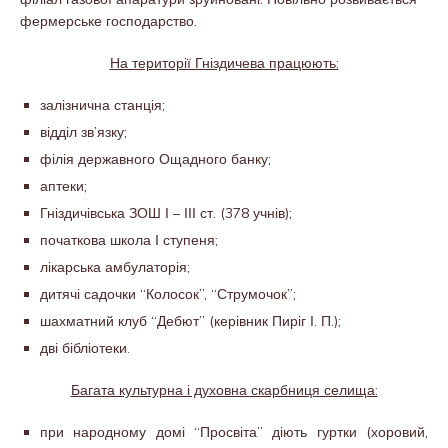
фермерське господарство.
На території Гніздичева працюють:
залізнична станція;
відділ зв’язку;
філія державного Ощадного банку;
аптеки;
Гніздичівська ЗОШ І – ІІІ ст. (378 учнів);
початкова школа І ступеня;
лікарська амбулаторія;
дитячі садочки “Колосок”, “Струмочок”;
шахматний клуб “Дебют” (керівник Пиріг І. П.);
дві бібліотеки.
Багата культурна і духовна скарбниця селища:
при народному домі “Просвіта” діють гуртки (хоровий,