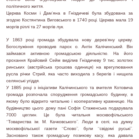
політичного життя.
Церква Косми і Дам’яна в Гніздичеві була збудована за
згодою Костянтина Виговського в 1740 році. Церква мала 19
моргів ріллі та 27 моргів лук.
У 1863 році громада збудувала нову дерев’яну церкву.
Богослужіння проводив парох о. Антін Калічинський. Він
займався активною громадською діяльністю. На його
прохання Крайовий Сейм виділив Гніздичеву 9 тис. золотих
ринських (австрійська грошова одиниця) на врегулювання
русла річки Стрий, яка часто виходила з берегів і нищила
селянські угіддя.
У 1885 році з ініціативи Калічинського та вчителя Котовича
громада розпочала спорудження громадського будинку, в
якому було відкрито читальню і кооперативну крамницю. На
будівництво цього дому пані Софія Стаженська подарувала
7000 цеглин. Це була читальня москвофільського
“Товариства ім. М. Качковського”. Люди в селі, на думку
москвофільської газети “Слово”, були “свідомі руські”.
Засновано також громадську позикову касу, яка давала