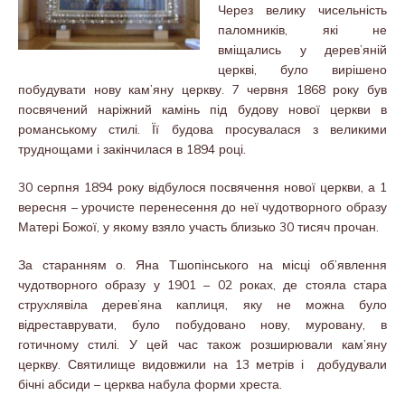
Через велику чисельність
паломників, які не
вміщались у дерев’яній
церкві, було вирішено
побудувати нову кам’яну церкву. 7 червня 1868 року був
посвячений наріжний камінь під будову нової церкви в
романському стилі. Її будова просувалася з великими
труднощами і закінчилася в 1894 році.
30 серпня 1894 року відбулося посвячення нової церкви, а 1
вересня – урочисте перенесення до неї чудотворного образу
Матері Божої, у якому взяло участь близько 30 тисяч прочан.
За старанням о. Яна Тшопінського на місці об’явлення
чудотворного образу у 1901 – 02 роках, де стояла стара
струхлявіла дерев’яна каплиця, яку не можна було
відреставрувати, було побудовано нову, муровану, в
готичному стилі. У цей час також розширювали кам’яну
церкву. Святилище видовжили на 13 метрів і добудували
бічні абсиди – церква набула форми хреста.