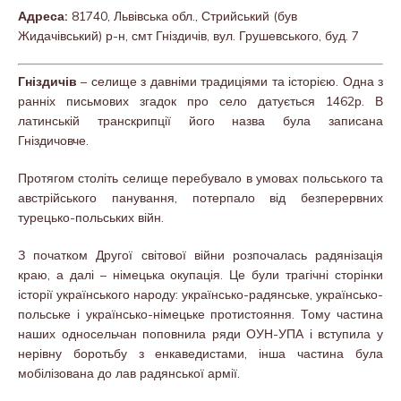
Адреса:
81740, Львівська обл., Стрийський (був
Жидачівський) р-н, смт Гніздичів, вул. Грушевського, буд. 7
Гніздичів
– селище з давніми традиціями та історією. Одна з
ранніх письмових згадок про село датується 1462р. В
латинській транскрипції його назва була записана
Гніздичовче.
Протягом століть селище перебувало в умовах польського та
австрійського панування, потерпало від безперервних
турецько-польських війн.
З початком Другої світової війни розпочалась радянізація
краю, а далі – німецька окупація. Це були трагічні сторінки
історії українського народу: українсько-радянське, українсько-
польське і українсько-німецьке протистояння. Тому частина
наших односельчан поповнила ряди ОУН-УПА і вступила у
нерівну боротьбу з енкаведистами, інша частина була
мобілізована до лав радянської армії.