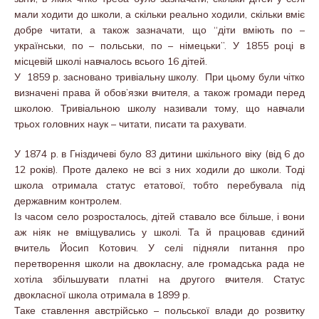
мали ходити до школи, а скільки реально ходили, скільки вміє
добре читати, а також зазначати, що “діти вміють по –
українськи, по – польськи, по – німецьки”. У 1855 році в
місцевій школі навчалось всього 16 дітей.
У 1859 р. засновано тривіальну школу. При цьому були чітко
визначені права й обов’язки вчителя, а також громади перед
школою. Тривіальною школу називали тому, що навчали
трьох головних наук – читати, писати та рахувати.
У 1874 р. в Гніздичеві було 83 дитини шкільного віку (від 6 до
12 років). Проте далеко не всі з них ходили до школи. Тоді
школа отримала статус етатової, тобто перебувала під
державним контролем.
Із часом село розросталось, дітей ставало все більше, і вони
аж ніяк не вміщувались у школі. Та й працював єдиний
вчитель Йосип Котович. У селі підняли питання про
перетворення школи на двокласну, але громадська рада не
хотіла збільшувати платні на другого вчителя. Статус
двокласної школа отримала в 1899 р.
Таке ставлення австрійсько – польської влади до розвитку