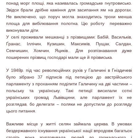
понад морг площі, яка називалась громадське гнутровисько.
Звідси брали дрібне каміння для засипання ям на дорогах.
Не виключено, що поруч могла знаходитись трохи менша
площа для вибілювання полотна. Цю роботу переважно
виконували діти.
У селі проживали мешканці з прізвищами: Бабій, Васильків,
Ґранас, Іллічин, Кузишин, Максимів, Пущак, Салдан,
Семчишин, Хомчин, Яциків… Для розпізнавання дуже
поширених прізвищ господарі мали ще й прізвиська.
У 1848р. під час революційних рухів у Галичині в Гніздичеві
було зібрано 37 підписів під петицією до австрійського
парламенту з проханням поділити Галичину на дві частини –
польську та українську. Такі петиції висилали сотні
українських громад Львівщини, але парламент їх не
розглядав, бо делегати – поляки не допустили до розгляду
цього питання.
Важливе місце у житті селян займала церква. В умовах
бездержавного існування української нації впродовж багатьох
століть вона згуртовувала людей до громадського і