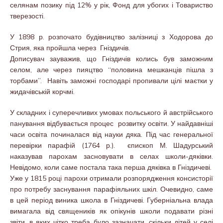
селянам позику під 12% у рік, Фонд для убогих і Товариство
тверезості.
У 1898 р. розпочато будівництво залізниці з Ходорова до
Стрия, яка пройшла через Гніздичів.
Дописувач зауважив, що Гніздичів колись був заможним
селом, але через пияцтво “половина мешканців пішла з
торбами”. Навіть заможні господарі пропивали цілі маєтки у
жидачівській корчмі.
У складних і суперечливих умовах польського й австрійського
панування відбувається процес розвитку освіти. У найдавніші
часи освіта починалася від науки дяка. Під час генеральної
перевірки парафій (1764 р.). єпископ М. Шадурський
наказував парохам засновувати в селах школи-дяківки.
Невідомо, коли саме постала така перша дяківка в Гніздичеві.
Уже у 1815 році парохи отримали розпорядження консисторії
про потребу заснування парафіяльних шкіл. Очевидно, саме
в цей період виника школа в Гніздичеві. Губерніальна влада
вимагала від священиків як опікунів школи подавати різні
звіти, в яких чітко треба було зазначати, скільки дітей у селі