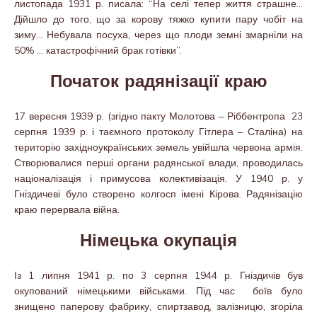
листопада 1931 р. писала: “На селі тепер життя страшне…
Дійшло до того, що за корову тяжко купити пару чобіт на
зиму… Небувала посуха, через що плоди земні змарніли на
50% … катастрофічний брак готівки”.
Початок радянізації краю
17 вересня 1939 р. (згідно пакту Молотова – Ріббентропа 23
серпня 1939 р. і таємного протоколу Гітлера – Сталіна) на
територію західноукраїнських земель увійшла червона армія.
Створювалися перші органи радянської влади, проводилась
націоналізація і примусова колективізація. У 1940 р. у
Гніздичеві було створено колгосп імені Кірова. Радянізацію
краю перервала війна.
Німецька окупація
Із 1 липня 1941 р. по 3 серпня 1944 р. Гніздичів був
окупований німецькими військами. Під час боїв було
знищено паперову фабрику, спиртзавод, залізницю, згоріла