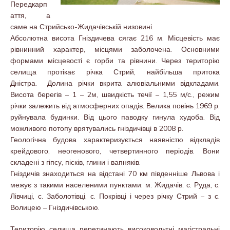
Передкарп
аття, а
саме на Стрийсько-Жидачівській низовині.
Абсолютна висота Гніздичева сягає 216 м. Місцевість має
рівнинний характер, місцями заболочена. Основними
формами місцевості є горби та рівнини. Через територію
селища протікає річка Стрий, найбільша притока
Дністра. Долина річки вкрита алювіальними відкладами.
Висота берегів – 1 – 2м, швидкість течії – 1,55 м/с., режим
річки залежить від атмосферних опадів. Велика повінь 1969 р.
руйнувала будинки. Від цього паводку гинула худоба. Від
можливого потопу врятувались гніздичівці в 2008 р.
Геологічна будова характеризується наявністю відкладів
крейдового, неогенового, четвертинного періодів. Вони
складені з гіпсу, пісків, глини і вапняків.
Гніздичів знаходиться на відстані 70 км південніше Львова і
межує з такими населеними пунктами: м. Жидачів, с. Руда, с.
Лівчиці, с. Заболотівці, с. Покрівці і через річку Стрий – з с.
Волицею – Гніздичівською.
Територію селища перетинають високовольтні магістральні