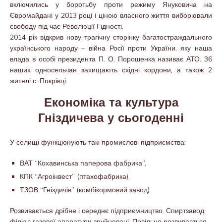
включились у боротьбу проти режиму Януковича на
Євромайдані у 2013 році і ціною власного життя виборювали
свободу під час Революції Гідності.
2014 рік відкрив нову трагічну сторінку багатостраждального
українського народу – війна Росії проти України, яку наша
влада в особі президента П. О. Порошенка називає АТО. 36
наших односельчан захищають східні кордони, а також 2
жителі с. Покрівці.
Економіка та культура
Гніздичева у сьогоденні
У селищі функціонують такі промислові підприємства:
ВАТ “Кохавинська паперова фабрика”,
КПК “Агроінвест” (птахофабрика),
ТЗОВ “Гніздичів” (комбікормовий завод).
Розвивається дрібне і середнє підприємництво. Спиртзавод,
філіал газової апаратури зруйновані. Повільно розвивається