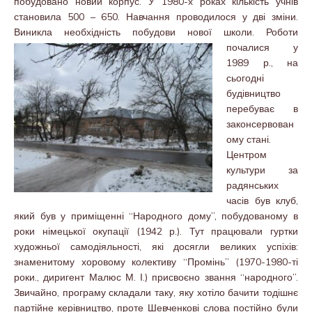
побудовано новий корпус. У 1980-х роках кількість учнів
становила 500 – 650. Навчання проводилося у дві зміни.
Виникла необхідність побудови нової школи.
Роботи
почалися у
1989 р., на
сьогодні
будівництво
перебуває в
законсервован
ому стані.
Центром
культури за
радянських
часів був клуб,
який був у приміщенні “Народного дому”, побудованому в
роки німецької окупації (1942 р.). Тут працювали гуртки
художньої самодіяльності, які досягли великих успіхів:
знаменитому хоровому колективу “Промінь” (1970-1980-ті
роки., диригент Малюс М. І.) присвоєно звання “народного”.
Звичайно, програму складали таку, яку хотіло бачити тодішнє
партійне керівництво, проте Шевченкові слова постійно були