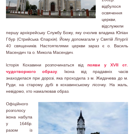
відбулося
освячення
церкви,
відслужили
першу архієрейську Службу Божу, яку очолив владика Юліан
Гбур (Стрийська Єпархія). Йому допомагали у Святій Літургії
40 священиків. Настоятелями церкви зараз є о. Василь
Масендич та о. Микола Масендич.
lсторiя Кохавини розпочинаться вiд
появи у XVІІ ст.
чудотворного образу
. Ікона вiд прадавнiх часiв
знаходилася при дорозi, яка проходила з м. Жидачева до м.
Руди, на старому дубi в кохавинському лiсочку. На жаль,
невiдомо, хто намалював образ.
Офiцiйного
розголосу
ікона набула
у 1646р.
разом із