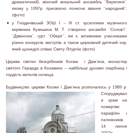
драматичний), жіночий вокальний ансамбль “Берегиня”,
якому у 1997р. присвоєно почесне звання “народний”;
(фото)
у Гніздичівській ЗОШ І – ІІІ ст. зусиллями музичного
керівника Кузишина М. Т. створено ансамблі “Солов’ї”,
“Дзвіночок”, гурт “Оберіг”, які є активними учасниками
різних конкурсів, виступів, а також церковний дитячий хор,
який щонеділі співає Святу Літургію.(фото)
Церква святих безсрібників Косми і Дам’яна, монастир
святого Герарда в Кохавино – найбільші духовні скарбниці і
гордість жителів селища.
Будівництво церкви Косми і Дам’яна розпочалось у 1989 р.
Споруджувал
и храм на
пожертви
парафіян і
паломників.
14 липня
2002р.