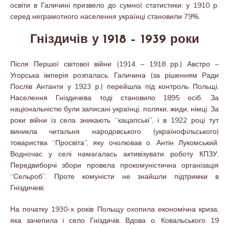
освіти в Галичині призвело до сумної статистики: у 1910 р.
серед неграмотного населення українці становили 79%.
Гніздичів у 1918 – 1939 роки
Після Першої світової війни (1914 – 1918 рр.) Австро –
Угорська імперія розпалась. Галичина (за рішенням Ради
Послів Антанти у 1923 р.) перейшла під контроль Польщі.
Населення Гніздичева тоді становило 1895 осіб. За
національністю були записані українці, поляки, жиди, німці. За
роки війни із села зникають “кацапські”, і в 1922 році тут
виникла читальня народовського (українофільського)
товариства “Просвіта”, яку очолював о. Антін Лукомський.
Водночас у селі намагалась активізувати роботу КПЗУ.
Передвиборчі збори провела прокомуністична організація
“Сельроб”. Проте комуністи не знайшли підтримки в
Гніздичеві.
На початку 1930-х років Польщу охопила економічна криза,
яка зачепила і село Гніздичів. Вдова о. Ковальського 19