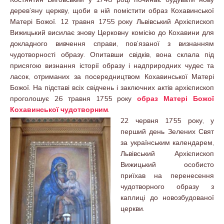
дерев’яну церкву, щоби в ній помістити образ Кохавинської
Матері Божої. 12 травня 1755 року Львівський Архієпископ
Вижицький висилає знову Церковну комісію до Кохавини для
докладного вивчення справи, пов’язаної з визнанням
чудотворності образу. Опитавши свідків, вона склала під
присягою визнання історії образу і надприродних чудес та
ласок, отриманих за посередництвом Кохавинської Матері
Божої. На підставі всіх свідчень і заключних актів архієпископ
проголошує 26 травня 1755 року
образ Матері Божої
Кохавинської чудотворним
.
22 червня 1755 року, у
перший день Зелених Свят
за українським календарем,
Львівський Архієпископ
Вижицький особисто
приїхав на перенесення
чудотворного образу з
каплиці до новозбудованої
церкви.