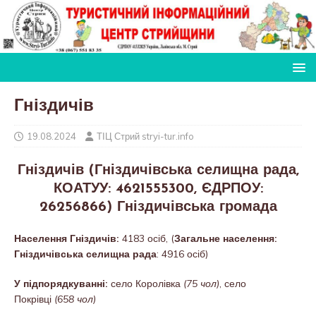
Гніздичів
19.08.2024
ТІЦ Стрий stryi-tur.info
Гніздичів (Гніздичівська селищна рада,
КОАТУУ: 4621555300, ЄДРПОУ:
26256866) Гніздичівська громада
Населення Гніздичів:
4183 осіб, (
Загальне населення:
Гніздичівська селищна рада
: 4916 осіб)
У підпорядкуванні:
село Королівка
(75 чол)
, село
Покрівці
(658 чол)