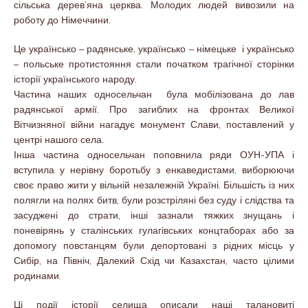
сільська дерев’яна церква. Молодих людей вивозили на
роботу до Німеччини.
Це українсько – радянське, українсько – німецьке і українсько
– польське протистояння стали початком трагічної сторінки
історії українського народу.
Частина наших односельчан була мобілізована до лав
радянської армії. Про загиблих на фронтах Великої
Вітчизняної війни нагадує монумент Слави, поставлений у
центрі нашого села.
Інша частина односельчан поповнила ряди ОУН-УПА і
вступила у нерівну боротьбу з енкаведистами, виборюючи
своє право жити у вільній незалежній Україні. Більшість із них
полягли на полях битв, були розстріляні без суду і слідства та
засуджені до страти, інші зазнали тяжких знущань і
поневірянь у сталінських гулагівських концтаборах або за
допомогу повстанцям були депортовані з рідних місць у
Сибір, на Північ, Далекий Схід чи Казахстан, часто цілими
родинами.
Ці події історії селища описали наші талановиті