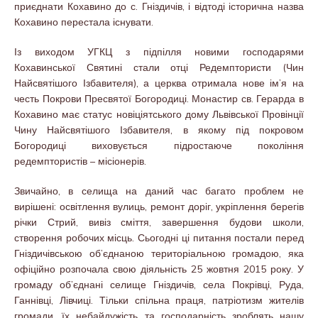
приєднати Кохавино до с. Гніздичів, і відтоді історична назва
Кохавино перестала існувати.
Із виходом УГКЦ з підпілля новими господарями
Кохавинської Святині стали отці Редемптористи (Чин
Найсвятішого Ізбавителя), а церква отримала нове ім’я на
честь Покрови Пресвятої Богородиці. Монастир св. Герарда в
Кохавино має статус новіціятського дому Львівської Провінції
Чину Найсвятішого Ізбавителя, в якому під покровом
Богородиці виховується підростаюче покоління
редемптористів – місіонерів.
Звичайно, в селища на даний час багато проблем не
вирішені: освітлення вулиць, ремонт доріг, укріплення берегів
річки Стрий, вивіз сміття, завершення будови школи,
створення робочих місць. Сьогодні ці питання постали перед
Гніздичівською об’єднаною територіальною громадою, яка
офіційно розпочала свою діяльність 25 жовтня 2015 року. У
громаду об’єднані селище Гніздичів, села Покрівці, Руда,
Ганнівці, Лівчиці. Тільки спільна праця, патріотизм жителів
громади, їх небайдужість та господарність зроблять нашу