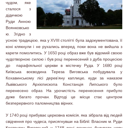
чудом, яке
сталося з
дiдичкою
Руди Анною
Воянковсько
ю. 3гiдно з
усною традицiєю, яка у XVІІІ столітті була задокументована, її
коні клякнули і не рухались вперед, поки вона не вийшла з
карети помолитись. У 1650 роцi образ вже був відомий своєю
чудотворною силою i був роцi перенесений з дуба процесiєю
до парафiяльної церкви в мiстечку Руда. У 1680 році
Київська воєводина Тереза Виговська побудувала у
Кохавинському лісі дерев’яну каплицю, куди за наказом
Львівського Архієпископа Констанція Липського було
перенесено образ. На урочистість перенесення прибуло
дуже багато прочан. Відтоді це місце стає центром
безперервного паломництва вірних.
У 1740 році прибуває церковна комісія, яка зібрала від людей
свідчення про чудеса, присягнувши на Біблії. Власник м. Руди
Костянтин Виговський у 1748 році починає будувати нову