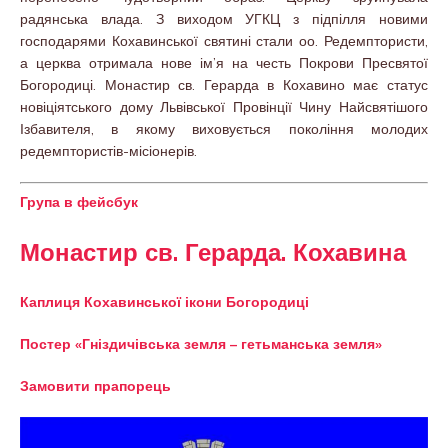
радянська влада. З виходом УГКЦ з підпілля новими
господарями Кохавинської святині стали оо. Редемптористи,
а церква отримала нове ім’я на честь Покрови Пресвятої
Богородиці. Монастир св. Герарда в Кохавино має статус
новіціятського дому Львівської Провінції Чину Найсвятішого
Ізбавителя, в якому виховується покоління молодих
редемптористів-місіонерів.
Група в фейсбук
Монастир св. Герарда. Кохавина
Каплиця Кохавинської ікони Богородиці
Постер «Гніздичівська земля – гетьманська земля»
Замовити прапорець