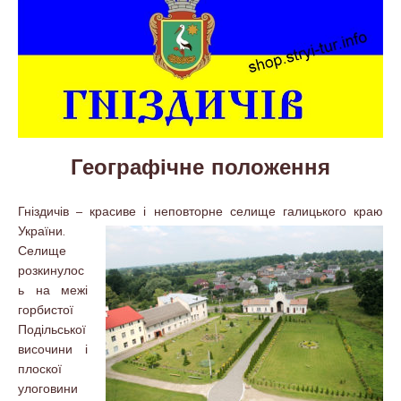
Географічне положення
Гніздичів – красиве і неповторне селище галицького краю
України.
Селище
розкинулос
ь на межі
горбистої
Подільської
височини і
плоскої
улоговини