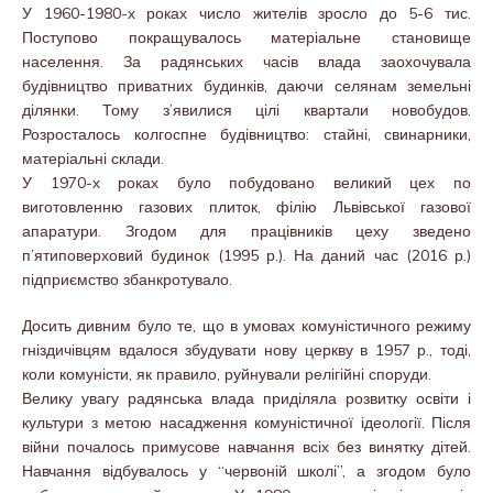
У 1960-1980-х роках число жителів зросло до 5-6 тис.
Поступово покращувалось матеріальне становище
населення. За радянських часів влада заохочувала
будівництво приватних будинків, даючи селянам земельні
ділянки. Тому з’явилися цілі квартали новобудов.
Розросталось колгоспне будівництво: стайні, свинарники,
матеріальні склади.
У 1970-х роках було побудовано великий цех по
виготовленню газових плиток, філію Львівської газової
апаратури. Згодом для працівників цеху зведено
п’ятиповерховий будинок (1995 р.). На даний час (2016 р.)
підприємство збанкротувало.
Досить дивним було те, що в умовах комуністичного режиму
гніздичівцям вдалося збудувати нову церкву в 1957 р., тоді,
коли комуністи, як правило, руйнували релігійні споруди.
Велику увагу радянська влада приділяла розвитку освіти і
культури з метою насадження комуністичної ідеології. Після
війни почалось примусове навчання всіх без винятку дітей.
Навчання відбувалось у “червоній школі”, а згодом було