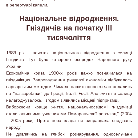
в репертуарі капели.
Національне відродження.
Гніздичів на початку ІІІ
тисячоліття
1989 рік – початок національного відродження в селищі
Гніздичів. Тут було створено осередок Народного руху
України.
Економічна криза 1990-х років важко позначилася на
гніздичівцях. Запровадження ринкової економіки відбувалось
варварським методом. Чимало наших односельчан подались
на “на заробітки” до Греції, Італії, Росії. Але життя в селищі
налагоджувалось, і згодом з’явились місцеві підприємці.
Виборюючи краще життя, національносвідомі гніздичівці
стали активними учасниками Помаранчевої революції (2004
– 2005 роки). Проте нова влада не виправдала сподівань
народу.
Не дивлячись на глибокі розчарування, односельчани