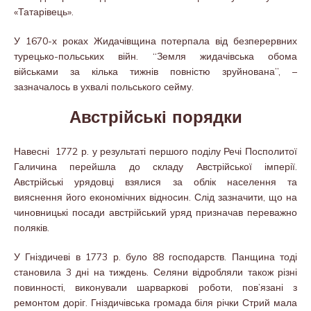
«Татарівець».
У 1670-х роках Жидачівщина потерпала від безперервних
турецько-польських війн. “Земля жидачівська обома
військами за кілька тижнів повністю зруйнована”, –
зазначалось в ухвалі польського сейму.
Австрійські порядки
Навесні 1772 р. у результаті першого поділу Речі Посполитої
Галичина перейшла до складу Австрійської імперії.
Австрійські урядовці взялися за облік населення та
вияснення його економічних відносин. Слід зазначити, що на
чиновницькі посади австрійський уряд призначав переважно
поляків.
У Гніздичеві в 1773 р. було 88 господарств. Панщина тоді
становила 3 дні на тиждень. Селяни відробляли також різні
повинності, виконували шарваркові роботи, пов’язані з
ремонтом доріг. Гніздичівська громада біля річки Стрий мала