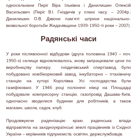
односельчани Пиріг Віра Ільківна і Данилишин Олексій
Васильович (Пиріг В.І. Гніздичів у плині часу. – 2004р.;
Данилишин О.В. Дзвони пам’яті: штрихи національно-
визвольної боротьби Жидачівщини 1939-1950-ті роки – 2007).
Радянські часи
У роки післявоєнної відбудови (друга половина 1940 – поч.
1950-х) селище відновлювалось, знову запрацювали цехи по
виробництву паперу, гніздичівський спиртзавод, було
побудовано комбікормовий завод, інкубаторно – птахівничу
станцію на хуторі Королівка. Усі господарства були
газифіковані. У 1946 році полонені німці на Площадці
побудували компресорну станцію, газопровід Дашава-Київ,
одночасно зводилися будинки для робітників, а також
магазин, школа, садок, клуб.
Продовжуючи радянізацію краю, радянська влада
відправляла на західноукраїнські землі працівників із Східної
України – керівників підприємств, освітян, держслужбовців.