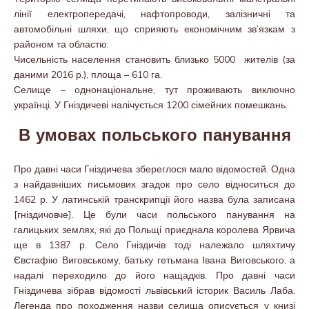
лінії електропередачі, нафтопроводи, залізничні та
автомобільні шляхи, що сприяють економічним зв’язкам з
районом та областю.
Чисельність населення становить близько 5000 жителів (за
даними 2016 р.), площа – 610 га.
Селище – однонаціональне, тут проживають виключно
українці. У Гніздичеві налічується 1200 сімейних помешкань.
В умовах польського панування
Про давні часи Гніздичева збереглося мало відомостей. Одна
з найдавніших письмових згадок про село відноситься до
1462 р. У латинській транскрипції його назва була записана
[гніздичовче]. Це були часи польського панування на
галицьких землях, які до Польщі приєднала королева Ярвича
ще в 1387 р. Село Гніздичів тоді належало шляхтичу
Євстафію Виговському, батьку гетьмана Івана Виговського, а
надалі переходило до його нащадків. Про давні часи
Гніздичева зібрав відомості львівський історик Василь Лаба.
Легенда про походження назви селища описується у книзі