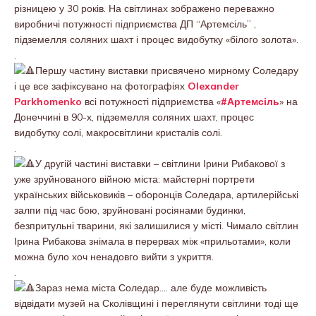
різницею у 30 років. На світлинах зображено переважно
виробничі потужності підприємства ДП “Артемсіль” ,
підземелля соляних шахт і процес видобутку «білого золота».
.
Першу частину виставки присвячено мирному Соледару
і це все зафіксувано на фотографіях
Olexander
Parkhomenko
всі потужності підприємства «
#Артемсіль
» на
Донеччині в 90-х, підземелля соляних шахт, процес
видобутку солі, макросвітлини кристалів солі.
.
У другій частині виставки – світлини Ірини Рибакової з
уже зруйнованого війною міста: майстерні портрети
українських військовиків – оборонців Соледара, артилерійські
залпи під час бою, зруйновані росіянами будинки,
безпритульні тварини, які залишилися у місті. Чимало світлин
Ірина Рибакова знімала в перервах між «прильотами», коли
можна було хоч ненадовго вийти з укриття.
.
Зараз нема міста Соледар…. але буде можливість
відвідати музей на Сколівщині і переглянути світлини тоді ще