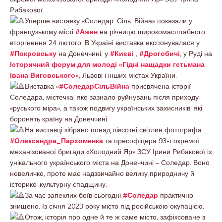
Рибакової.
Уперше виставку «Соледар. Сіль. Війна» показали у
французькому місті
#Ажен
на річницю широкомасштабного
вторгнення 24 лютого. В Україні виставка експонувалася у
#Покровську
на Донеччині, у
#Києві
,
#Дрогобичі
, у Руді на
Історичний форум для молоді «Гідні нащадки гетьмана
Івана Виговського»
, Львові і інших містах України.
Виставка «
#СоледарСільВійна
присвячена історії
Соледара, містечка, яке зазнало руйнувань після приходу
«руського міра», а також подвигу українських захисників, які
боронять країну на Донеччині.
На виставці зібрано понад півсотні світлин фотографа
#Олександра_Пархоменка
та пресофіцера 93-ї окремої
механізованої бригади «Холодний Яр» ЗСУ Ірини Рибакової із
унікального українського міста на Донеччині – Соледар. Воно
невеличке, проте має надзвичайно велику природничу й
історико-культурну спадщину.
За час запеклих боїв сьогодні
#Соледар
практично
знищено. Із січня 2023 року місто під російською окупацією.
Отож, історія про одне й те ж саме місто, зафіксоване з