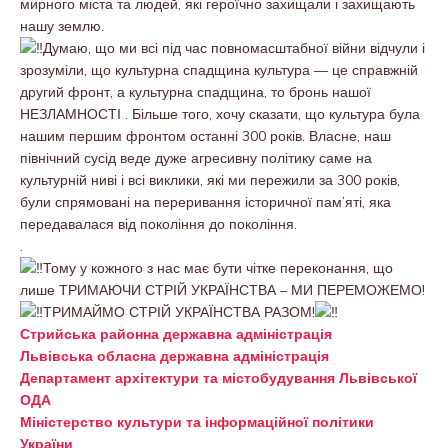
мирного міста та людей, які героїчно захищали і захищають
нашу землю.
Думаю, що ми всі під час повномасштабної війни відчули і
зрозуміли, що культурна спадщина культура — це справжній
другий фронт, а культурна спадщина, то бронь нашої
НЕЗЛАМНОСТІ . Більше того, хочу сказати, що культура була
нашим першим фронтом останні 300 років. Власне, наш
північний сусід веде дуже агресивну політику саме на
культурній ниві і всі виклики, які ми пережили за 300 років,
були спрямовані на переривання історичної пам’яті, яка
передавалася від покоління до покоління.
.
Тому у кожного з нас має бути чітке переконання, що
лише ТРИМАЮЧИ СТРІЙ УКРАЇНСТВА – МИ ПЕРЕМОЖЕМО!
ТРИМАЙМО СТРІЙ УКРАЇНСТВА РАЗОМ!
Стрийська районна державна адміністрація
Львівська обласна державна адміністрація
Департамент архітектури та містобудування Львівської
ОДА
Міністерство культури та інформаційної політики
України