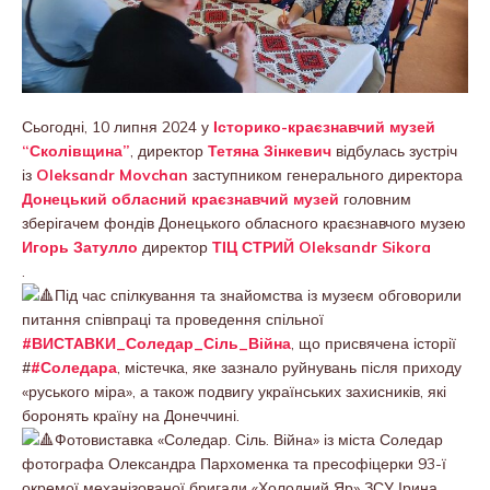
Сьогодні, 10 липня 2024 у
Історико-краєзнавчий музей
“Сколівщина”
, директор
Тетяна Зінкевич
відбулась зустріч
із
Oleksandr Movchan
заступником генерального директора
Донецький обласний краєзнавчий музей
головним
зберігачем фондів Донецького обласного краєзнавчого музею
Игорь Затулло
директор
ТІЦ СТРИЙ
Oleksandr Sikora
.
Під час спілкування та знайомства із музеєм обговорили
питання співпраці та проведення спільної
#ВИСТАВКИ_Соледар_Сіль_Війна
, що присвячена історії
#
#Соледара
, містечка, яке зазнало руйнувань після приходу
«руського міра», а також подвигу українських захисників, які
боронять країну на Донеччині.
Фотовиставка «Соледар. Сіль. Війна» із міста Соледар
фотографа Олександра Пархоменка та пресофіцерки 93-ї
окремої механізованої бригади «Холодний Яр» ЗСУ Ірина