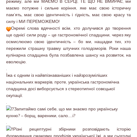
режиму, але ми МАЄМО В СЕРЦІ, ТЕ ЩО НЕ ВМИРАЄ, ми
маємо потужне і сильне коріння, яке має свою історичну
пам’ять, має свою ідентичність і гідність, має свою красу та
силу і МИ ПЕРЕМОЖЕМО
!
Окремі слова вдячності всім, хто долучився до творення
ще однієї сили роду – це гастрономічної спадщини, через яку
осмислюємо свою ідентичність – бо ми, нащадки тих, хто
пережили страшну травму штучних голодоморів. Роки наша
кулінарна спадщина була позбавлена шансу на розвиток, на
еволюцію.
.
Їжа є одним із найвпізнаваніших і найзрозуміліших
національних маркерів, проте, українська гастрономічна
спадщина досі виборсується з стереотипної совєцької
окупації.
.
Запитаймо самі себе, що ми знаємо про українську
кухню? – борщ, вареники, сало…..і?
.
Різні рецептурні збірники розповідають історію
формування смакових профілів української їжі, а ми сьогодні