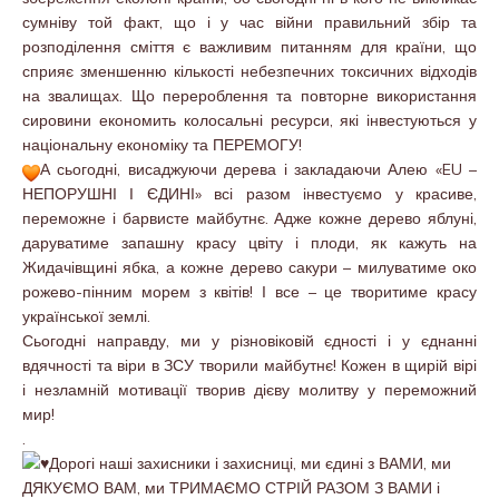
сумніву той факт, що і у час війни правильний збір та
розподілення сміття є важливим питанням для країни, що
сприяє зменшенню кількості небезпечних токсичних відходів
на звалищах. Що перероблення та повторне використання
сировини економить колосальні ресурси, які інвестуються у
національну економіку та ПЕРЕМОГУ!
А сьогодні, висаджуючи дерева і закладаючи Алею «EU –
НЕПОРУШНІ І ЄДИНІ» всі разом інвестуємо у красиве,
переможне і барвисте майбутнє. Адже кожне дерево яблуні,
даруватиме запашну красу цвіту і плоди, як кажуть на
Жидачівщині ябка, а кожне дерево сакури – милуватиме око
рожево-пінним морем з квітів! І все – це творитиме красу
української землі.
Сьогодні направду, ми у різновіковій єдності і у єднанні
вдячності та віри в ЗСУ творили майбутнє! Кожен в щирій вірі
і незламній мотивації творив дієву молитву у переможний
мир!
.
Дорогі наші захисники і захисниці, ми єдині з ВАМИ, ми
ДЯКУЄМО ВАМ, ми ТРИМАЄМО СТРІЙ РАЗОМ З ВАМИ і