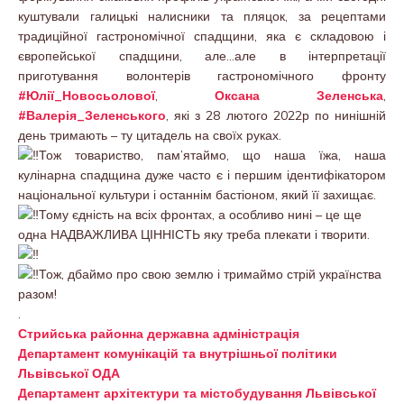
куштували галицькі налисники та пляцок, за рецептами
традиційної гастрономічної спадщини, яка є складовою і
європейської спадщини, але…але в інтерпретації
приготування волонтерів гастрономічного фронту
#Юлії_Новосьолової
,
Оксана Зеленська
,
#Валерія_Зеленського
, які з 28 лютого 2022р по нинішній
день тримають – ту цитадель на своїх руках.
Тож товариство, пам’ятаймо, що наша їжа, наша
кулінарна спадщина дуже часто є і першим ідентифікатором
національної культури і останнім бастіоном, який її захищає.
Тому єдність на всіх фронтах, а особливо нині – це ще
одна НАДВАЖЛИВА ЦІННІСТЬ яку треба плекати і творити.
Тож, дбаймо про свою землю і тримаймо стрій українства
разом!
.
Стрийська районна державна адміністрація
Департамент комунікацій та внутрішньої політики
Львівської ОДА
Департамент архітектури та містобудування Львівської