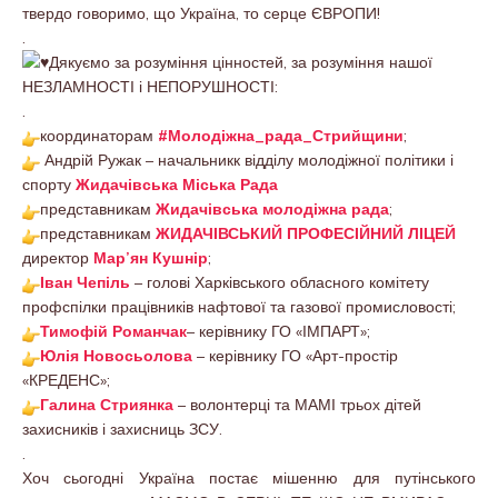
твердо говоримо, що Україна, то серце ЄВРОПИ!
.
Дякуємо за розуміння цінностей, за розуміння нашої
НЕЗЛАМНОСТІ і НЕПОРУШНОСТІ:
.
координаторам
#Молодіжна_рада_Стрийщини
;
Андрій Ружак – начальникк відділу молодіжної політики і
спорту
Жидачівська Міська Рада
представникам
Жидачівська молодіжна рада
;
представникам
ЖИДАЧІВСЬКИЙ ПРОФЕСІЙНИЙ ЛІЦЕЙ
директор
Мар’ян Кушнір
;
Іван Чепіль
– голові Харківського обласного комітету
профспілки працівників нафтової та газової промисловості;
Тимофій Романчак
– керівнику ГО «ІМПАРТ»;
Юлія Новосьолова
– керівнику ГО «Арт-простір
«КРЕДЕНС»;
Галина Стриянка
– волонтерці та МАМІ трьох дітей
захисників і захисниць ЗСУ.
.
Хоч сьогодні Україна постає мішенню для путінського