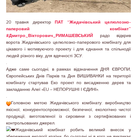
20 травня директор
ПАТ “Жидачівський целюлозно-
паперовий комбінат”
#Дмитро_Вікторович_РИМАШЕВСЬКИЙ
радо відкрив
ворота Жидачівського целюлозно-паперового комбінату для
цікавого і мотивуючого проекту і для єднання та спільнодії
людей різного віку, для вдячності ЗСУ.
.
Адже саме сьогодні, в рамках відзначення ДНЯ ЄВРОПИ,
Європейських Днів Парків та Дня ВИШИВАНКИ на території
комбінату стартував Еко проект по висадженню дерев та
закладанню Алеї «EU – НЕПОРУШНІ І ЄДИНІ».
.
Головною метою Жидачівського комбінату: виробництво
якісної, конкурентоспроможної, безпечної, екологічно чистої
продукції, виготовленої із сировини з сертифікованих і
контрольованих джерел.
Жидачівський комбінат робить великий внесок у
збереження екології країни, бо сьогодні ні в кого не викликає