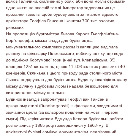
вояків Галичини, скалічених у боях, аби вони могли отримати
гідне життя на власній землі. Імператор задовольнив це
прохання і звелів, щоби будову звели за планом відомого
архітектора Теофіла Гансена і коштом 700 тис. золотих
ринських.
На пропозицію бургомістра Львова Кароля Ґьопфлінґена-
Берґендорфа, міська влада для будівництва
монументального комплексу разом із каплицею виділила
ділянку на фільварку Піліховського, поблизу шляху, що веде
до підніжжя Кортумової гори (нині вул. Клепарівська, 35)
площею 1251 кв. сажень, ціною 11 406 золотих ринських і 40
крейцерів. Скликана з цього приводу рада столичного міста
Львова подарувало для будівництва Будинку інвалідів згадану
міську ділянку з дубовим лісом і надала безкоштовно для
використання міську цегельню.
Будинок інвалідів запроектував Теофіл ван Гансен в
аркадному стилі (Rundbogenstil), з фасадами, зведеними зі
звичайної цегли (за кольором поділеній на жовті і червоні
смуги). Під керівництвом Едмунда Келера будівельні роботи
розпочались у 1855 році і завершилися у 1863-му. В
архітектурі будівлі домінує монументалізм, реалізований