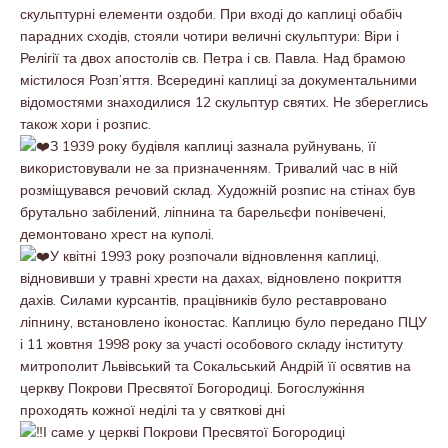
скульптурні елементи оздоби. При вході до каплиці обабіч
парадних сходів, стояли чотири величні скульптури: Віри і
Релігії та двох апостолів св. Петра і св. Павла. Над брамою
містилося Розп’яття. Всередині каплиці за документальними
відомостями знаходилися 12 скульптур святих. Не збереглись
також хори і розпис.
З 1939 року будівля каплиці зазнала руйнувань, її
використовували не за призначенням. Тривалий час в ній
розміщувався речовий склад. Художній розпис на стінах був
брутально забілений, ліпнина та барельєфи понівечені,
демонтовано хрест на куполі.
У квітні 1993 року розпочали відновлення каплиці,
відновивши у травні хрести на дахах, відновлено покриття
дахів. Силами курсантів, працівників було реставровано
ліпнину, встановлено іконостас. Каплицю було передано ПЦУ
і 11 жовтня 1998 року за участі особового складу інституту
митрополит Львівський та Сокальський Андрій її освятив на
церкву Покрови Пресвятої Богородиці. Богослужіння
проходять кожної неділі та у святкові дні
І саме у церкві Покрови Пресвятої Богородиці