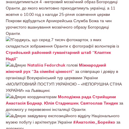
знаходитиметься 4 -метровий мозаїчний образ Богородиці
Оранти, до якого молитовно приходитимуть українці, а 11
жовтня о 10.00 год з нагоди 25-річчя освячення церкви
Покрови відбудеться Архиєрейська Служба Божа та чин
урочистого вшанування мозаїчного образу Богородиці
Оранти.
Горджусь, що серед 7 тисяч фотокарток, з яких
складається зображення Оранти є фотографії волонтерів із
Стрийський районний гуманітарний штаб “Клаптик
Надії”
Дякую
Nataliia Fedorchuk
голові
Міжнародний
жіночий рух “За сімейні цінності”
за співпрацю і довіру в
організації Всеукраїнський тур церквами України
«МОЛИТОВНИЙ ПОСТУП УКРАЇНОЮ – «НЕПОРУШНА СТІНА
УКРАЇНИ» на Львівщині.
Дякую координаторам
Молодіжна рада Стрийщини
Анастасія Боднар
,
Юлія Стаднишин
,
Святослав Тиндик
за
допомогу у перевезенні інсталяції Оранти.
Дякую завідувачу експозиційного відділу Національного
музею побуту і архітектури України
#Анатолію_Борейко
за
допомогу.