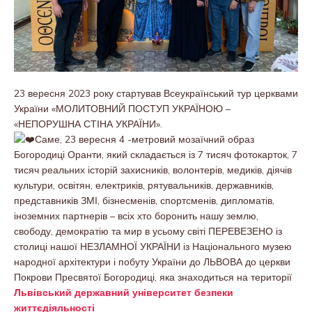
23 вересня 2023 року стартував Всеукраїнський тур церквами
України «МОЛИТОВНИЙ ПОСТУП УКРАЇНОЮ –
«НЕПОРУШНА СТІНА УКРАЇНИ».
Саме, 23 вересня 4 -метровий мозаїчний образ
Богородиці Оранти, який складається із 7 тисяч фотокарток, 7
тисяч реальних історій захисників, волонтерів, медиків, діячів
культури, освітян, електриків, рятувальників, державників,
представників ЗМІ, бізнесменів, спортсменів, дипломатів,
іноземних партнерів – всіх хто боронить нашу землю,
свободу, демократію та мир в усьому світі ПЕРЕВЕЗЕНО із
столиці нашої НЕЗЛАМНОЇ УКРАЇНИ із Національного музею
народної архітектури і побуту України до ЛЬВОВА до церкви
Покрови Пресвятої Богородиці, яка знаходиться на території
Львівський державний університет безпеки
життєдіяльності