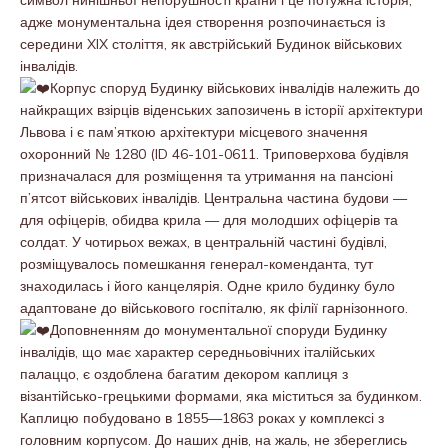
адже монументальна ідея створення розпочинається із
середини XIX століття, як австрійський Будинок військових
інвалідів.
Корпус споруд Будинку військових інвалідів належить до
найкращих взірців віденських запозичень в історії архітектури
Львова і є пам’яткою архітектури місцевого значення
охоронний № 1280 (ID 46-101-0611. Триповерхова будівля
призначалася для розміщення та утримання на пансіоні
п’ятсот військових інвалідів. Центральна частина будови —
для офіцерів, обидва крила — для молодших офіцерів та
солдат. У чотирьох вежах, в центральній частині будівлі,
розміщувалось помешкання генерал-коменданта, тут
знаходилась і його канцелярія. Одне крило будинку було
адаптоване до військового госпіталю, як філії гарнізонного.
Доповненням до монументальної споруди Будинку
інвалідів, що має характер середньовічних італійських
палаццо, є оздоблена багатим декором каплиця з
візантійсько-грецькими формами, яка міститься за будинком.
Каплицю побудовано в 1855—1863 роках у комплексі з
головним корпусом. До наших днів, на жаль, не збереглись