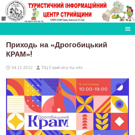
Приходь на «Дрогобицький
КРАМ»!
04.11.2022
ТІЦ Стрий stryi-tur.info