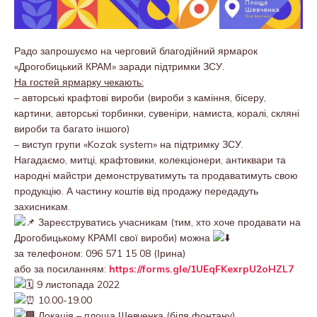
Радо запрошуємо на черговий благодійний ярмарок
«Дрогобицький КРАМ» заради підтримки ЗСУ.
На гостей ярмарку чекають:
– авторські крафтові вироби (вироби з каміння, бісеру,
картини, авторські торбинки, сувеніри, намиста, коралі, скляні
вироби та багато іншого)
– виступ групи «Kozak system» на підтримку ЗСУ.
Нагадаємо, митці, крафтовики, колекціонери, антиквари та
народні майстри демонструватимуть та продаватимуть свою
продукцію. А частину коштів від продажу передадуть
захисникам.
Зареєструватись учасникам (тим, хто хоче продавати на
Дрогобицькому КРАМІ свої вироби) можна
за телефоном: 096 571 15 08 (Ірина)
або за посиланням:
https://forms.gle/1UEqFKexrpU2oHZL7
9 листопада 2022
10.00-19.00
Локація – площа Шевченка (біля фонтану)