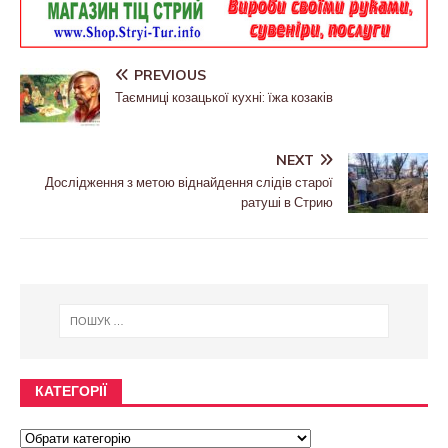
PREVIOUS
Таємниці козацької кухні: їжа козаків
NEXT
Дослідження з метою віднайдення слідів старої
ратуші в Стрию
КАТЕГОРІЇ