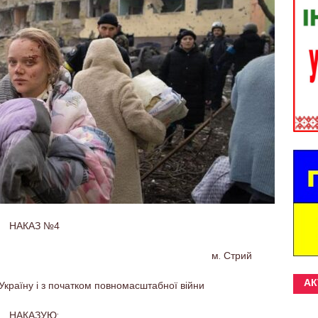
НАКАЗ №4
2 р. м. Стрий
АК
а Україну і з початком повномасштабної війни
НАКАЗУЮ:
.