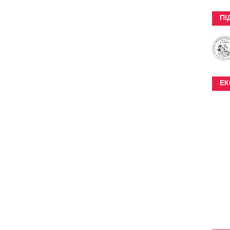
ПІ
ЕК