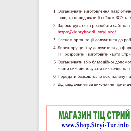
Організувати виготовлення патріотично
інше) та передавати її воїнам ЗСУ та
Зареєструвати та розробити сайт для 
https://klaptyknadii.stryi.org/
Членам організації долучитися до роб
Директору центру долучитися до фор
ТГ, розробити і виготовити карти Стр
Організувати збір благодійної допомог
кошти використовувати виключно для
Передати безкоштовно всю наявну пат
Відповідальним за виконання признач