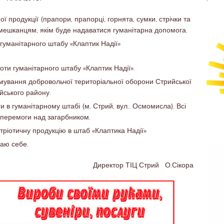
ї продукції (прапори, прапорці, горнята, сумки, стрічки та
 мешканцям, якім буде надаватися гуманітарна допомога.
гуманітарного штабу «Клаптик Надії»
оти гуманітарного штабу «Клаптик Надії».
мування добровольчої територіальної оборони Стрийської
ийського району.
и в гуманітарному штабі (м. Стрий, вул.. Осмомисла). Всі
 перемоги над загарбником.
ріотичну продукцію в штаб «Клаптика Надії»
аю себе.
Директор ТІЦ Стрий О.Сікора