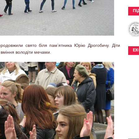
ПІ
продовжили свято біля пам’ятника Юрію Дрогобичу. Діти
ЕК
 вміння володіти мечами.