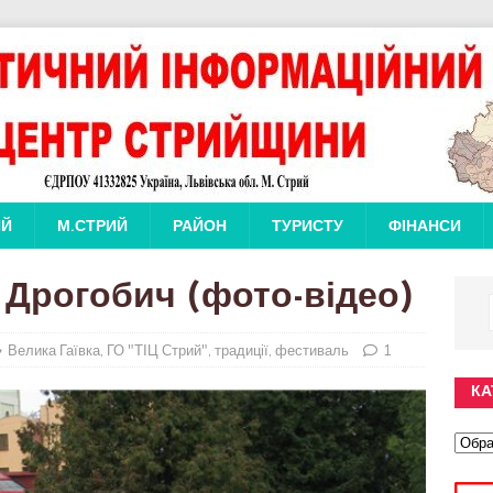
ИЙ
М.СТРИЙ
РАЙОН
ТУРИСТУ
ФІНАНСИ
. Дрогобич (фото-відео)
Велика Гаївка
,
ГО "ТІЦ Стрий"
,
традиції
,
фестиваль
1
КА