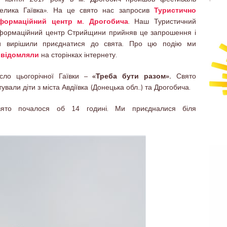
елика Гаївка». На це свято нас запросив
Туристично
нформаційний центр м. Дрогобича
. Наш Туристичний
формаційний центр Стрийщини прийняв це запрошення і
и вирішили приєднатися до свята. Про цю подію ми
овідомляли
на сторінках інтернету.
сло цьогорічної Гаївки –
«Треба бути разом».
Свято
тували діти з міста Авдіївка (Донецька обл..) та Дрогобича.
вято почалося об 14 годині. Ми приєдналися біля