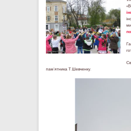
«В
і
ін
м
п
Га
го
С
пам’ятника Т.Шевченку.