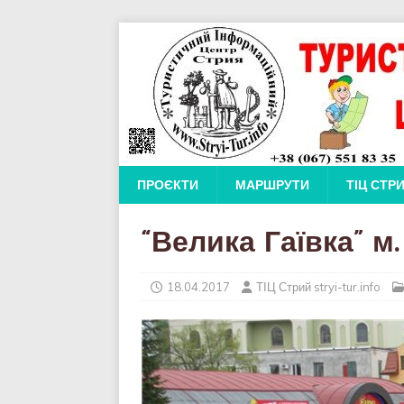
ПРОЄКТИ
МАРШРУТИ
ТІЦ СТР
“Велика Гаївка” м
18.04.2017
ТІЦ Стрий stryi-tur.info