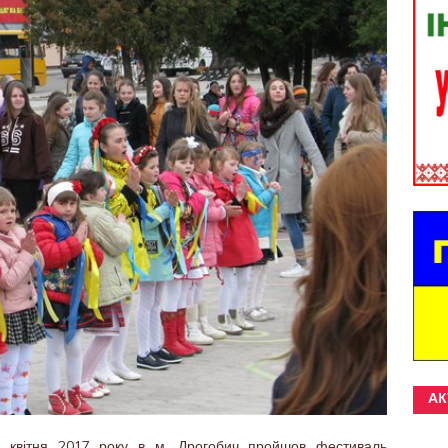
АК
.
 квітня 2017 року в м. Дрогобич пройшов фестиваль