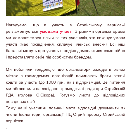
Нагадуємо, що в участь в Стрийському вернісажі
регламентується
умовами участі
. З різними організаторами
ми домовляємося тільки за тих учасників, хто виконує умови
участі (має посвідчення, сплачує членські внески). Всі інші
бажаючі можуть про участь в подіях домовлятися самостійно
і представляти себе під особистим брендом.
Ми побачили тенденцію, що організатори заходів в різних
містах з громадських організацій починають брати великі
кошти за участь (до 1000 грн., як з підприємців). Це питання
ми обговорили на засіданні громадської ради при Стрийській
РДА (голова О.Сікора). Готуємо листи до відповідних
посадових осіб.
Тому наші учасники повинні мати відповідні документи як
члени (волонтери) організації ТІЦ Стрий проекту Стрийський
вернісаж.
.