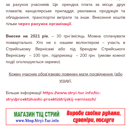
за рахунок учасників. Це: орендна плата за місце, друк
плакатів, канцелярське приладдя, рекламна продукція та
обладнання, транспортні витрати та інше. Внесення коштів
тільки
через рахунок організації.
Внески на 2021 рік.
– 30 грн.\місяць. Можна сплачувати
поквартально. Хто не є нашим волонтером – участь в
Стрийському Вернісажі або під брендом Стрийського
Вернісажу – 100 грн., підприємці – 200 грн. (умови кожної
події оголошуються окремо).
Кожен учасник обов’язково повинен мати посвідчення (або
угоду).
Більше інформації
https://www.stryi-tur.info/tic-
stryi/proekti/nashi-proekti/strijskij-vernisazh/