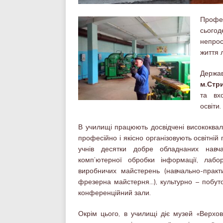
Профе
сьогод
непрос
життя 
Держав
м.Стр
та вх
освіти.
В училищі працюють досвідчені висококвалі
професійно і якісно організовують освітній
учнів десятки добре обладнаних навчал
комп’ютерної обробки інформації, лабор
виробничих майстерень (навчально-практ
фрезерна майстерня…), культурно – побут
конференційний зали.
Окрім цього, в училищі діє музей «Верхо