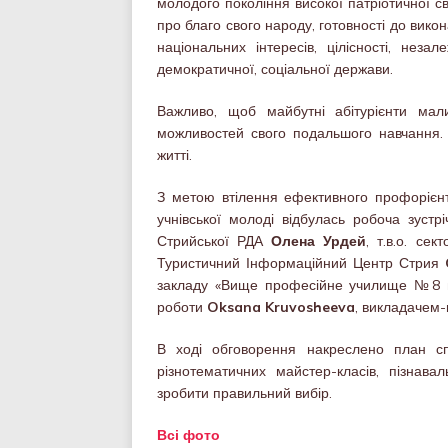
молодого покоління високої патріотичної св
про благо свого народу, готовності до викон
національних інтересів, цілісності, неза
демократичної, соціальної держави.
Важливо, щоб майбутні абітурієнти ма
можливостей свого подальшого навчання. 
житті.
З метою втілення ефективного профорієнт
учнівської молоді відбулась робоча зустрі
Стрийської РДА
Олена Урдей
, т.в.о. се
Туристичний Інформаційний Центр Стрия
закладу «Вище професійне училище №8
роботи
Oksana Kruvosheeva
, викладачем
В ході обговорення накреслено план спі
різнотематичних майстер-класів, пізнава
зробити правильний вибір.
Всі фото