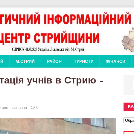
ИЙ
М.СТРИЙ
РАЙОН
ТУРИСТУ
ФІНАНСИ
тація учнів в Стрию –
КА
звіт
,
навчання
0