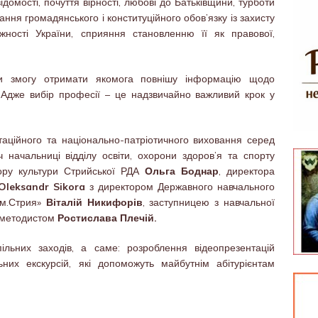
ідомості, почуття вірності, любові до Батьківщини, турботи
ання громадянського і конституційного обов’язку із захисту
лежності України, сприяння становленню її як правової,
ли змогу отримати якомога повнішу інформацію щодо
Адже вибір професії – це надзвичайно важливий крок у
аційного та національно-патріотичного виховання серед
ч начальниці відділу освіти, охорони здоров’я та спорту
ктору культури Стрийської РДА
Ольга Боднар
, директора
Oleksandr Sikora
з директором Державного навчального
 м.Стрия»
Віталій Никифорів
, заступницею з навчальної
-методистом
Ростислава Плечій.
льних заходів, а саме: розроблення відеопрезентацій
льних екскурсій, які допоможуть майбутнім абітурієнтам