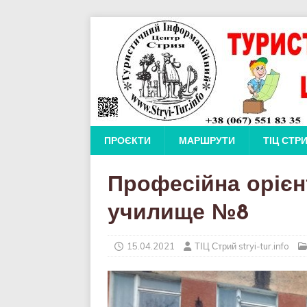
ПРОЄКТИ
МАРШРУТИ
ТІЦ СТР
Професійна орієн
училище №8
15.04.2021
ТІЦ Стрий stryi-tur.info