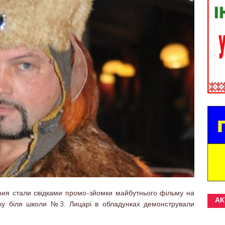
ия стали свідками промо-зйомки майбутнього фільму на
АК
арку біля школи №3. Лицарі в обладунках демонстрували
.