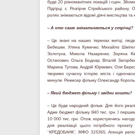
буде 20 різноманітних локацій і сцен. Зйом
Підгірці, с. Розгірче Стрийського району
ролях знімаються відомі діячі мистецтва та
– А хто саме зніматиметься у стрічці?
– Це знані на наших теренах митці, люди
Бебешки, Уляна Кумечко, Михайло Шмігел
Золотуха, Микола Назаренко, Зоряна Кі
Остапович, Ольга Боднар, Віталій Загорбе
Марина Тутова, Андрій Юркевич, Оля Береза
творимо сучасну історію міста і одночас
минуле. Режисер фільму Олександр Король. 
– Який бюджет фільму і звідки кошти?
– Це буде народний фільм. Для його реаліз
Адже бюджет фільму 840 тис. грн. І перши
10 000 тис. грн. Отож, користуючись наго
для реалізації цього потрібного проєк
“КРЕДОБАНК”, МФО 325365, Агенція регіо