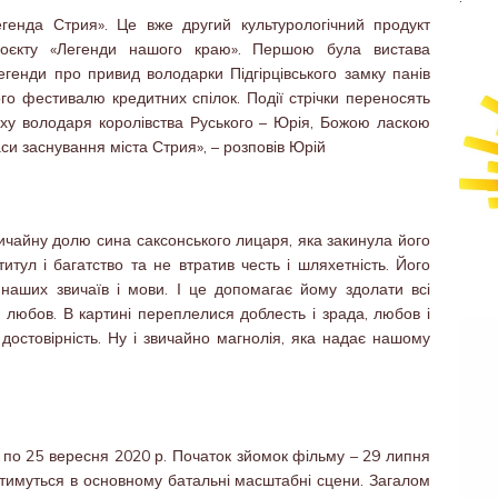
генда Стрия». Це вже другий культурологічний продукт
проєкту «Легенди нашого краю». Першою була вистава
егенди про привид володарки Підгірцівського замку панів
ого фестивалю кредитних спілок. Події стрічки переносять
поху володаря королівства Руського – Юрія, Божою ласкою
си заснування міста Стрия», – розповів Юрій
ичайну долю сина саксонського лицаря, яка закинула його
титул і багатство та не втратив честь і шляхетність. Його
 наших звичаїв і мови. І це допомагає йому здолати всі
 любов. В картині переплелися доблесть і зрада, любов і
а достовірність. Ну і звичайно магнолія, яка надає нашому
я по 25 вересня 2020 р. Початок зйомок фільму – 29 липня
атимуться в основному батальні масштабні сцени. Загалом