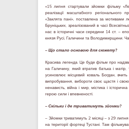
«15 липня стартували зйомки фільму «Ле
реалізації масштабного регіонального 
«Заклята пані», поставлена за мотивами л
Бруніцьких, зреалізований в часі Всесвітнь
нас в історичні часи середини 14 ст. – е
князя Русі, Галичини та Володимирщини. Ча
– Що стало основою для сюжету?
Красива легенда. Це буде фільм про надзв
на Галичину, який втратив батька і матір, 
усиновлює місцевий коваль Богдан, вчить
випробування, вибороти своє щастя і свою
ненависть, війна і мир, містика і історичн
герою сили і впевненості.
– Скільки і де триватимуть зйомки?
– Зйомки триватимуть 2 місяці – з 29 липн
на території фортеці Тустані. Там фільмув