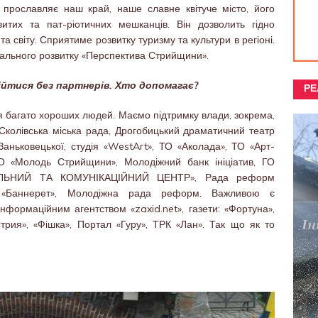
прославляє наш край, наше славне квітуче місто, його
итих та пат-ріотичних мешканців. Він дозволить гідно
а світу. Сприятиме розвитку туризму та культури в регіоні.
онального розвитку «Перспектива Стрийщини».
ійтися без партнерів. Хто допомагає?
РЕ
ся багато хороших людей. Маємо підтримку влади, зокрема,
Сколівська міська рада, Дрогобицький драматичний театр
 Заньковецької, студія «WestArt», ТО «Аколада», ТО «Арт-
ГО «Молодь Стрийщини», Молодіжний банк ініціатив, ГО
ЛЬНИЙ ТА КОМУНІКАЦІЙНИЙ ЦЕНТР», Рада реформ
б «Баннерет», Молодіжна рада реформ. Важливою є
нформаційним агентством «zaxid.net», газети: «Фортуна»,
Стрия», «Фішка», Портал «Гуру», ТРК «Лан». Так що як то