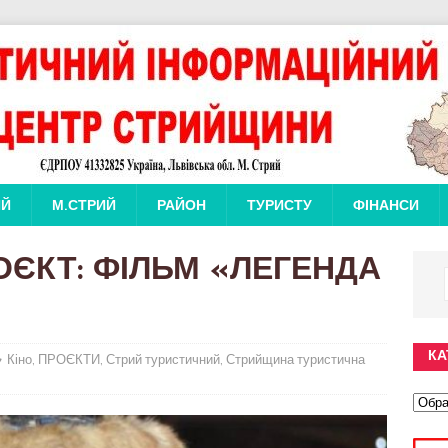
ИЙ
М.СТРИЙ
РАЙОН
ТУРИСТУ
ФІНАНСИ
ЄКТ: ФІЛЬМ «ЛЕГЕНДА
КА
Кіно
,
ПРОЄКТИ
,
Стрий туристичний
,
Стрийщина туристична