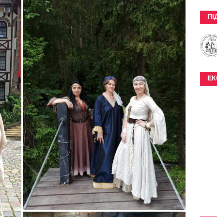
ПІ
ЕК