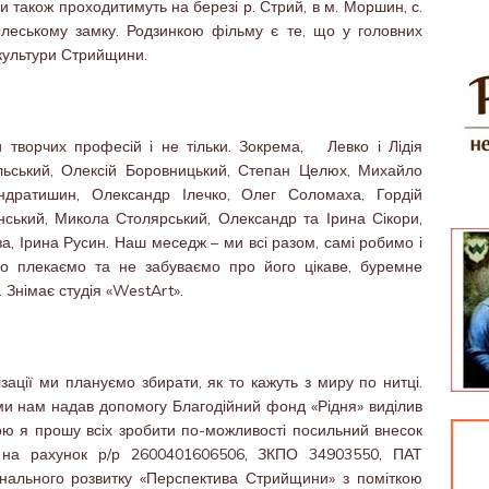
ки також проходитимуть на березі р. Стрий, в м. Моршин, с.
, Олеському замку. Родзинкою фільму є те, що у головних
 культури Стрийщини.
 творчих професій і не тільки. Зокрема, Левко і Лідія
ьський, Олексій Боровницький, Степан Целюх, Михайло
ндратишин, Олександр Ілечко, Олег Соломаха, Гордій
нський, Микола Столярський, Олександр та Ірина Сікори,
, Ірина Русин. Наш меседж – ми всі разом, самі робимо і
но плекаємо та не забуваємо про його цікаве, буремне
Знімає студія «WestArt».
ації ми плануємо збирати, як то кажуть з миру по нитці.
ми нам надав допомогу Благодійний фонд «Рідня» виділив
дою я прошу всіх зробити по-можливості посильний внесок
ту на рахунок р/р 2600401606506, ЗКПО 34903550, ПАТ
нального розвитку «Перспектива Стрийщини» з поміткою