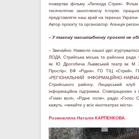
пожертва фільму «Легенда Стрия». Фільм 
тисячолітню захоплюючу історію, працьов
представляти наш край на теренах України т
Автор проєкту та організатор: Агенція регі
– У такому масштабному проєкті не об
– Звичайно. Навколо нашої ідеї згуртувало
ЛОДА, Стрийська міська та районна ради, 
ім. Ю. Дрогобича, Львівський театр ім. М.
Простір», БФ «Рідня», ГО ТІЦ «Стрий», 
«РЕГІОНАЛЬНИЙ ІНФОРМАЦІЙНО-НАВЧА
Стрийського району, Лицарський клу
інформаційна підтримка. Співпрацюємо з і
«Гомін волі», «Рідне поле», радіо «Голос 
кажуть: «чекайте у всіх кінотеатрах міста».
Розмовляла Наталія КАРПЕНКОВА.